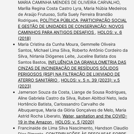
MARIA CAMINHA MENDES DE OLIVEIRA CARVALHO,
Marília Regina Costa Castro Lyra, Maria Núbia Medeiros
de Araújo Frutuoso, Sofia Suely Ferreira Brandão
Rodrigues,
POLÍTICA PÚBLICA, PARTICIPAÇÃO SOCIAL
E GESTÃO DE UNIDADES DE CONSERVAÇÃO: NOVOS
CAMINHOS PARA ANTIGOS DESAFIOS
,
HOLOS: v. 6
(2018)
Maria Cristina da Cunha Moura, Gemmelle Oliveira
Santos, Michael Lima Silva, Roberto Antônio Cordeiro da
Silva, Nirlania Diógenes Leite, Juceline Batista dos
Santos Bastos,
INFLUÊNCIA DA GRANULOMETRIA DAS
CINZAS DE INCINERAÇÃO DE RESÍDUOS SÓLIDOS
PERIGOSOS (RSP) NA FILTRAÇÃO DE LIXIVIADO DE
ATERRO SANITÁRIO
,
HOLOS: v. 5 n. 39 (2023): v.5
(2023)
Jamerson Souza da Costa, Liange de Sousa Rodrigues,
Aline Gabriela Castro da Silva, Ruben Abitbol Neto, Ieda
Hortêncio Batista, Carlossandro Carvalho de
Albuquerque, Maria da Glória Gonçalves de Melo, Maria
Astrid Rocha Liberato,
Water, sanitation and the COVID-
19 in the Amazon
,
HOLOS: v. 5 (2020)
Francinaide de Lima Silva Nascimento, Handson Claudio
Dias Pimenta,
CONTRIBUIÇÕES ÀS PESQUISAS SOBRE