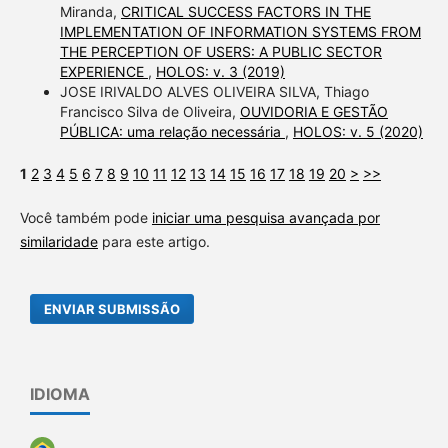
Miranda,
CRITICAL SUCCESS FACTORS IN THE
IMPLEMENTATION OF INFORMATION SYSTEMS FROM
THE PERCEPTION OF USERS: A PUBLIC SECTOR
EXPERIENCE
,
HOLOS: v. 3 (2019)
JOSE IRIVALDO ALVES OLIVEIRA SILVA, Thiago
Francisco Silva de Oliveira,
OUVIDORIA E GESTÃO
PÚBLICA: uma relação necessária
,
HOLOS: v. 5 (2020)
1
2
3
4
5
6
7
8
9
10
11
12
13
14
15
16
17
18
19
20
>
>>
Você também pode
iniciar uma pesquisa avançada por
similaridade
para este artigo.
ENVIAR SUBMISSÃO
IDIOMA