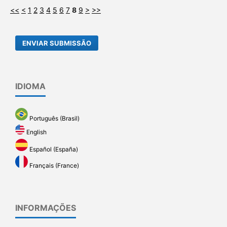
<<
<
1
2
3
4
5
6
7
8
9
>
>>
ENVIAR SUBMISSÃO
IDIOMA
Português (Brasil)
English
Español (España)
Français (France)
INFORMAÇÕES