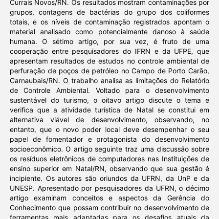
Currais Novos/RN. Os resultados mostram contaminações por
grupos, contagens de bactérias do grupo dos coliformes
totais, e os níveis de contaminação registrados apontam o
material analisado como potencialmente danoso à saúde
humana. O sétimo artigo, por sua vez, é fruto de uma
cooperação entre pesquisadores do IFRN e da UFPE, que
apresentam resultados de estudos no controle ambiental de
perfuração de poços de petróleo no Campo de Porto Carão,
Carnaubais/RN. O trabalho analisa as limitações do Relatório
de Controle Ambiental. Voltado para o desenvolvimento
sustentável do turismo, o oitavo artigo discute o tema e
verifica que a atividade turística de Natal se constitui em
alternativa viável de desenvolvimento, observando, no
entanto, que o novo poder local deve desempenhar o seu
papel de fomentador e protagonista do desenvolvimento
socioeconômico. O artigo seguinte traz uma discussão sobre
os resíduos eletrônicos de computadores nas Instituições de
ensino superior em Natal/RN, observando que sua gestão é
incipiente. Os autores são oriundos da UFRN, da UnP e da
UNESP. Apresentado por pesquisadores da UFRN, o décimo
artigo examinam conceitos e aspectos da Gerência do
Conhecimento que possam contribuir no desenvolvimento de
ferramentas mais adaptadas para os desafios atuais da