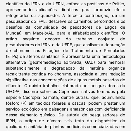
científica do IFRN e da UFRN, enfoca as pastilhas de Peltier,
apresentando aplicações didáticas para produzir efeito
refrigerador ou aquecedor. A terceira contribuição, de um
pesquisador do IFAL, descreve os caminhos percorridos e os
desafios da comunidade de pescadores de Lagoa de
Mundaú, em Maceió/AL, para a alfabetização científica. O
artigo seguinte decorre do trabalho conjunto de
pesquisadores do IFRN e da UFPE, que analisam a depuração
de chorume nas Estações de Tratamento de Percolados
(ETPs) de aterros sanitários. É apresentada uma metodologia
alternativa (georremediação aditivada, GAD) para melhorar
substancialmente a degradação da matéria orgânica
recalcitrante contida no chorume, associada a uma redução
significativa nas concentrações de alguns metais pesados do
efluente. O quinto trabalho, elaborado por pesquisadores da
UFOPA, discorre sobre os Cepropiais nativos formados pela
espécie Cecropia palmata, dentre outras, que, acumulando
fósforo (P) em tecidos foliares e cascas, podem prestar um
serviço ecológico em paisagens amazônicas com deficiência
desse elemento químico. De autoria de pesquisadores do
IFRN, o artigo de número seis trata do diagnóstico da
qualidade sanitária de plantas medicinais comercializadas em