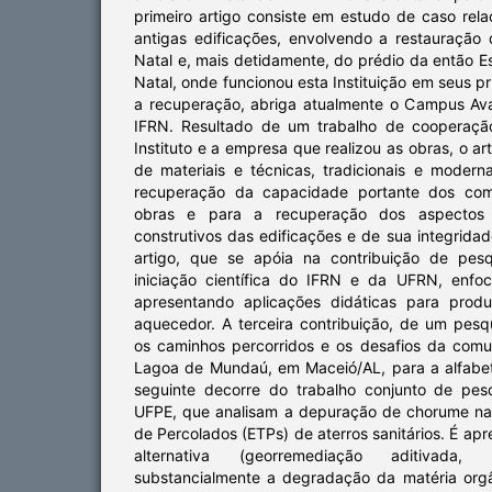
primeiro artigo consiste em estudo de caso rel
antigas edificações, envolvendo a restauraçã
Natal e, mais detidamente, do prédio da então Es
Natal, onde funcionou esta Instituição em seus pr
a recuperação, abriga atualmente o Campus Av
IFRN. Resultado de um trabalho de cooperaçã
Instituto e a empresa que realizou as obras, o a
de materiais e técnicas, tradicionais e modern
recuperação da capacidade portante dos comp
obras e para a recuperação dos aspectos f
construtivos das edificações e de sua integridad
artigo, que se apóia na contribuição de pesq
iniciação científica do IFRN e da UFRN, enfoca
apresentando aplicações didáticas para produz
aquecedor. A terceira contribuição, de um pesq
os caminhos percorridos e os desafios da com
Lagoa de Mundaú, em Maceió/AL, para a alfabeti
seguinte decorre do trabalho conjunto de pe
UFPE, que analisam a depuração de chorume na
de Percolados (ETPs) de aterros sanitários. É a
alternativa (georremediação aditivada
substancialmente a degradação da matéria orgân