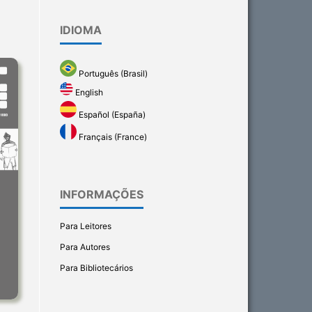
IDIOMA
Português (Brasil)
English
Español (España)
Français (France)
INFORMAÇÕES
Para Leitores
Para Autores
Para Bibliotecários