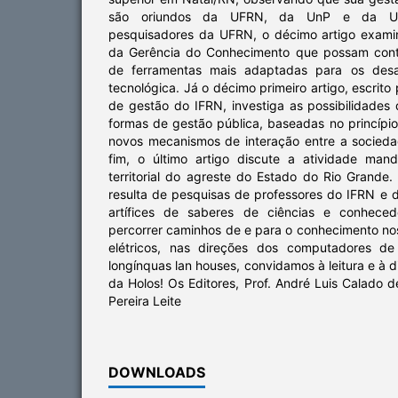
são oriundos da UFRN, da UnP e da UN
pesquisadores da UFRN, o décimo artigo exami
da Gerência do Conhecimento que possam contr
de ferramentas mais adaptadas para os desa
tecnológica. Já o décimo primeiro artigo, escrit
de gestão do IFRN, investiga as possibilidades
formas de gestão pública, baseadas no princípi
novos mecanismos de interação entre a socieda
fim, o último artigo discute a atividade man
territorial do agreste do Estado do Rio Grande.
resulta de pesquisas de professores do IFRN e 
artífices de saberes de ciências e conhece
percorrer caminhos de e para o conhecimento nos
elétricos, nas direções dos computadores de 
longínquas lan houses, convidamos à leitura e à 
da Holos! Os Editores, Prof. André Luis Calado d
Pereira Leite
DOWNLOADS