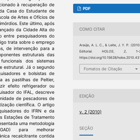
acionado à recuperação de
PDF
o da Casa do Estudante de
cola de Artes e Ofícios de
imórdios. Este último, após
COMO CITAR
ançado da Cidade Alta do
o entre pesquisadores do
rtigo trata sobre o emprego
Araújo, A. L. C., & Leite, J. Y. P. (2010
as, de intervenção para a
Editorial.
HOLOS
,
2
, 1–2
onentes estruturais das
https://doi.org/10.15628/holos.2010.43
uncionais dos sistemas
e estrutural. Já o segundo
Fomatos de Citação
uisadores e bolsistas de
 as pastilhas de Peltier,
ir efeito refrigerador ou
uisador do IFAL, descreve
EDIÇÃO
unidade de pescadores de
zação científica. O artigo
squisadores do IFRN e da
v. 2 (2010)
s Estações de Tratamento
presentada uma metodologia
SEÇÃO
, GAD) para melhorar
ica recalcitrante contida