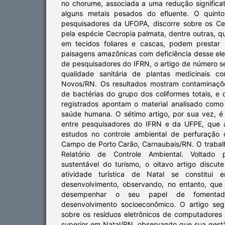
no chorume, associada a uma redução significa
alguns metais pesados do efluente. O quinto
pesquisadores da UFOPA, discorre sobre os Ce
pela espécie Cecropia palmata, dentre outras, q
em tecidos foliares e cascas, podem prestar
paisagens amazônicas com deficiência desse ele
de pesquisadores do IFRN, o artigo de número se
qualidade sanitária de plantas medicinais co
Novos/RN. Os resultados mostram contaminaçõ
de bactérias do grupo dos coliformes totais, e
registrados apontam o material analisado com
saúde humana. O sétimo artigo, por sua vez, 
entre pesquisadores do IFRN e da UFPE, que 
estudos no controle ambiental de perfuração
Campo de Porto Carão, Carnaubais/RN. O trabalh
Relatório de Controle Ambiental. Voltado 
sustentável do turismo, o oitavo artigo discut
atividade turística de Natal se constitui e
desenvolvimento, observando, no entanto, que
desempenhar o seu papel de fomentad
desenvolvimento socioeconômico. O artigo seg
sobre os resíduos eletrônicos de computadores 
superior em Natal/RN, observando que sua gestã