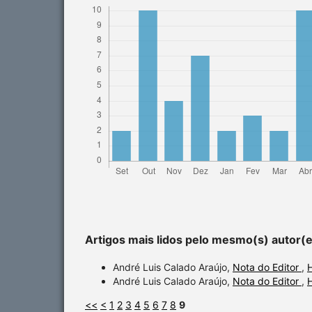
Artigos mais lidos pelo mesmo(s) autor(
André Luis Calado Araújo,
Nota do Editor
,
André Luis Calado Araújo,
Nota do Editor
,
<<
<
1
2
3
4
5
6
7
8
9