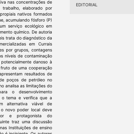
tiva nas concentrações de
EDITORIAL
 trabalho, elaborado por
propiais nativos formados
ue, acumulando fósforo (P)
 um serviço ecológico em
mento químico. De autoria
is trata do diagnóstico da
mercializadas em Currais
es por grupos, contagens
 os níveis de contaminação
o potencialmente danoso à
é fruto de uma cooperação
apresentam resultados de
 de poços de petróleo no
o analisa as limitações do
para o desenvolvimento
e o tema e verifica que a
m alternativa viável de
 o novo poder local deve
or e protagonista do
uinte traz uma discussão
nas Instituições de ensino
o é incipiente. Os autores