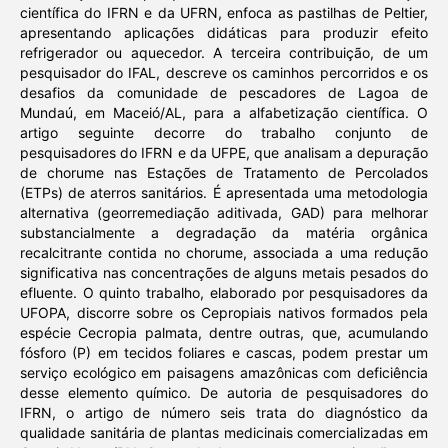
científica do IFRN e da UFRN, enfoca as pastilhas de Peltier,
apresentando aplicações didáticas para produzir efeito
refrigerador ou aquecedor. A terceira contribuição, de um
pesquisador do IFAL, descreve os caminhos percorridos e os
desafios da comunidade de pescadores de Lagoa de
Mundaú, em Maceió/AL, para a alfabetização científica. O
artigo seguinte decorre do trabalho conjunto de
pesquisadores do IFRN e da UFPE, que analisam a depuração
de chorume nas Estações de Tratamento de Percolados
(ETPs) de aterros sanitários. É apresentada uma metodologia
alternativa (georremediação aditivada, GAD) para melhorar
substancialmente a degradação da matéria orgânica
recalcitrante contida no chorume, associada a uma redução
significativa nas concentrações de alguns metais pesados do
efluente. O quinto trabalho, elaborado por pesquisadores da
UFOPA, discorre sobre os Cepropiais nativos formados pela
espécie Cecropia palmata, dentre outras, que, acumulando
fósforo (P) em tecidos foliares e cascas, podem prestar um
serviço ecológico em paisagens amazônicas com deficiência
desse elemento químico. De autoria de pesquisadores do
IFRN, o artigo de número seis trata do diagnóstico da
qualidade sanitária de plantas medicinais comercializadas em