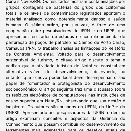
Currais Novos/RN. Os resultados mostram contaminações por
grupos, contagens de bactérias do grupo dos coliformes
totais, e os níveis de contaminação registrados apontam o
material analisado como potencialmente danoso à saúde
humana. O sétimo artigo, por sua vez, é fruto de uma
cooperação entre pesquisadores do IFRN e da UFPE, que
apresentam resultados de estudos no controle ambiental de
perfuração de poços de petróleo no Campo de Porto Carão,
Carnaubais/RN. O trabalho analisa as limitações do Relatório
de Controle Ambiental. Voltado para o desenvolvimento
sustentável do turismo, o oitavo artigo discute o tema e
verifica que a atividade turística de Natal se constitui em
alternativa viável de desenvolvimento, observando, no
entanto, que o novo poder local deve desempenhar o seu
papel de fomentador e protagonista do desenvolvimento
socioeconômico. O artigo seguinte traz uma discussão sobre
os resíduos eletrônicos de computadores nas Instituições de
ensino superior em Natal/RN, observando que sua gestão é
incipiente. Os autores são oriundos da UFRN, da UnP e da
UNESP. Apresentado por pesquisadores da UFRN, o décimo
artigo examinam conceitos e aspectos da Gerência do
Conhecimento que possam contribuir no desenvolvimento de
ferramentas mais adaptadas para os desafios atuais da