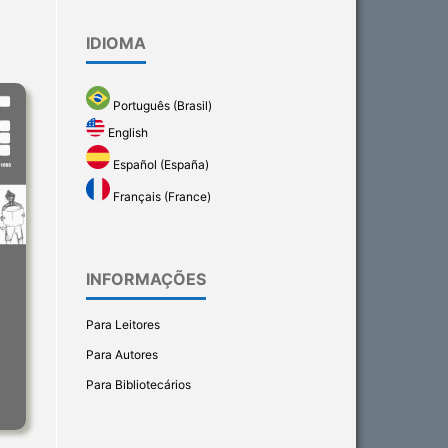
IDIOMA
Português (Brasil)
English
Español (España)
Français (France)
INFORMAÇÕES
Para Leitores
Para Autores
Para Bibliotecários