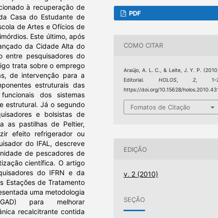
acionado à recuperação de
PDF
o da Casa do Estudante de
cola de Artes e Ofícios de
imórdios. Este último, após
COMO CITAR
ançado da Cidade Alta do
o entre pesquisadores do
rtigo trata sobre o emprego
Araújo, A. L. C., & Leite, J. Y. P. (2010
as, de intervenção para a
Editorial.
HOLOS
,
2
, 1–2
onentes estruturais das
https://doi.org/10.15628/holos.2010.43
uncionais dos sistemas
e estrutural. Já o segundo
Fomatos de Citação
uisadores e bolsistas de
 as pastilhas de Peltier,
ir efeito refrigerador ou
uisador do IFAL, descreve
EDIÇÃO
unidade de pescadores de
zação científica. O artigo
squisadores do IFRN e da
v. 2 (2010)
s Estações de Tratamento
presentada uma metodologia
SEÇÃO
, GAD) para melhorar
ica recalcitrante contida