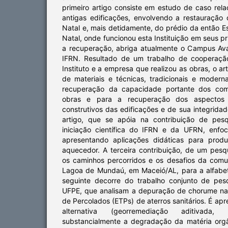
primeiro artigo consiste em estudo de caso rel
antigas edificações, envolvendo a restauraçã
Natal e, mais detidamente, do prédio da então Es
Natal, onde funcionou esta Instituição em seus pr
a recuperação, abriga atualmente o Campus Av
IFRN. Resultado de um trabalho de cooperaçã
Instituto e a empresa que realizou as obras, o a
de materiais e técnicas, tradicionais e modern
recuperação da capacidade portante dos comp
obras e para a recuperação dos aspectos f
construtivos das edificações e de sua integridad
artigo, que se apóia na contribuição de pesq
iniciação científica do IFRN e da UFRN, enfoca
apresentando aplicações didáticas para produz
aquecedor. A terceira contribuição, de um pesq
os caminhos percorridos e os desafios da com
Lagoa de Mundaú, em Maceió/AL, para a alfabeti
seguinte decorre do trabalho conjunto de pe
UFPE, que analisam a depuração de chorume na
de Percolados (ETPs) de aterros sanitários. É a
alternativa (georremediação aditivada
substancialmente a degradação da matéria orgân