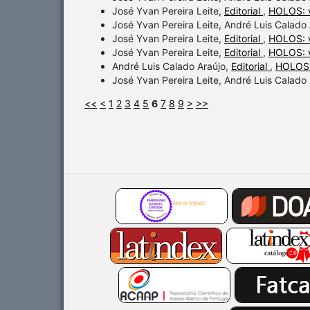
José Yvan Pereira Leite,
Editorial
,
HOLOS: v
José Yvan Pereira Leite, André Luis Calado
José Yvan Pereira Leite,
Editorial
,
HOLOS: v
José Yvan Pereira Leite,
Editorial
,
HOLOS: v
André Luis Calado Araújo,
Editorial
,
HOLOS:
José Yvan Pereira Leite, André Luis Calado
<<
<
1
2
3
4
5
6
7
8
9
>
>>