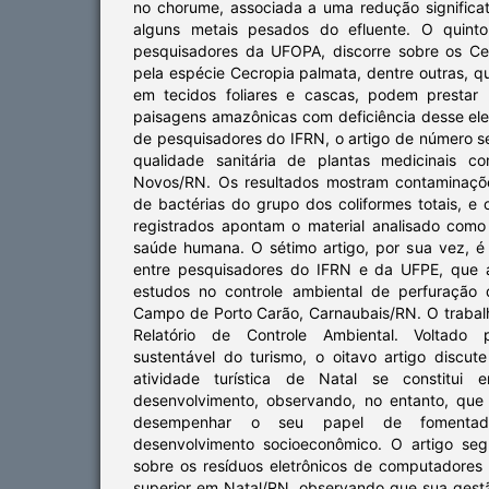
no chorume, associada a uma redução significa
alguns metais pesados do efluente. O quinto
pesquisadores da UFOPA, discorre sobre os Ce
pela espécie Cecropia palmata, dentre outras, q
em tecidos foliares e cascas, podem prestar
paisagens amazônicas com deficiência desse ele
de pesquisadores do IFRN, o artigo de número se
qualidade sanitária de plantas medicinais co
Novos/RN. Os resultados mostram contaminaçõ
de bactérias do grupo dos coliformes totais, e
registrados apontam o material analisado com
saúde humana. O sétimo artigo, por sua vez, 
entre pesquisadores do IFRN e da UFPE, que 
estudos no controle ambiental de perfuração
Campo de Porto Carão, Carnaubais/RN. O trabalh
Relatório de Controle Ambiental. Voltado 
sustentável do turismo, o oitavo artigo discut
atividade turística de Natal se constitui e
desenvolvimento, observando, no entanto, que
desempenhar o seu papel de fomentad
desenvolvimento socioeconômico. O artigo seg
sobre os resíduos eletrônicos de computadores 
superior em Natal/RN, observando que sua gestã