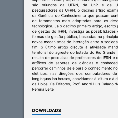
são oriundos da UFRN, da UnP e da UN
pesquisadores da UFRN, o décimo artigo exami
da Gerência do Conhecimento que possam contr
de ferramentas mais adaptadas para os desa
tecnológica. Já o décimo primeiro artigo, escrit
de gestão do IFRN, investiga as possibilidades
formas de gestão pública, baseadas no princípi
novos mecanismos de interação entre a socieda
fim, o último artigo discute a atividade man
territorial do agreste do Estado do Rio Grande.
resulta de pesquisas de professores do IFRN e 
artífices de saberes de ciências e conhece
percorrer caminhos de e para o conhecimento nos
elétricos, nas direções dos computadores de 
longínquas lan houses, convidamos à leitura e à 
da Holos! Os Editores, Prof. André Luis Calado d
Pereira Leite
DOWNLOADS