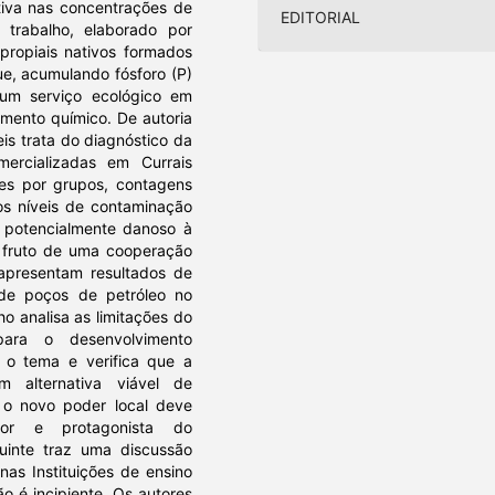
tiva nas concentrações de
EDITORIAL
 trabalho, elaborado por
propiais nativos formados
ue, acumulando fósforo (P)
 um serviço ecológico em
mento químico. De autoria
is trata do diagnóstico da
mercializadas em Currais
es por grupos, contagens
 os níveis de contaminação
o potencialmente danoso à
é fruto de uma cooperação
apresentam resultados de
 de poços de petróleo no
o analisa as limitações do
para o desenvolvimento
e o tema e verifica que a
m alternativa viável de
 o novo poder local deve
or e protagonista do
uinte traz uma discussão
nas Instituições de ensino
o é incipiente. Os autores