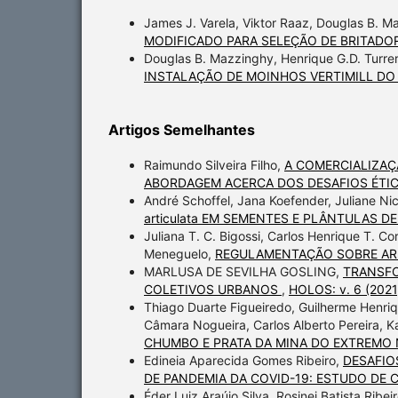
James J. Varela, Viktor Raaz, Douglas B. M
MODIFICADO PARA SELEÇÃO DE BRITADO
Douglas B. Mazzinghy, Henrique G.D. Turrer
INSTALAÇÃO DE MOINHOS VERTIMILL D
Artigos Semelhantes
Raimundo Silveira Filho,
A COMERCIALIZAÇ
ABORDAGEM ACERCA DOS DESAFIOS ÉTIC
André Schoffel, Jana Koefender, Juliane Ni
articulata EM SEMENTES E PLÂNTULAS DE L
Juliana T. C. Bigossi, Carlos Henrique T. C
Meneguelo,
REGULAMENTAÇÃO SOBRE AR
MARLUSA DE SEVILHA GOSLING,
TRANSFO
COLETIVOS URBANOS
,
HOLOS: v. 6 (2021
Thiago Duarte Figueiredo, Guilherme Henriqu
Câmara Nogueira, Carlos Alberto Pereira, 
CHUMBO E PRATA DA MINA DO EXTREMO
Edineia Aparecida Gomes Ribeiro,
DESAFIO
DE PANDEMIA DA COVID-19: ESTUDO DE
Éder Luiz Araújo Silva, Rosinei Batista Ribe