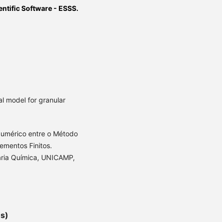
ntific Software - ESSS.
al model for granular
Numérico entre o Método
ementos Finitos.
aria Química, UNICAMP,
es)