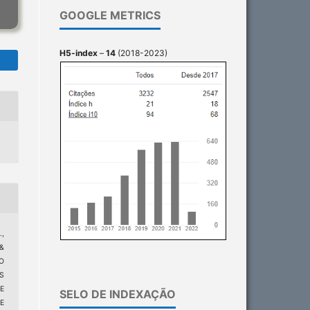
GOOGLE METRICS
H5-index
–
14
(2018-2023)
.,
 &
O
S
E
SELO DE INDEXAÇÃO
E