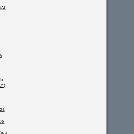
UAL
A
la
21)
CO,
OS
ÕES