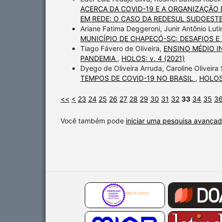
ACERCA DA COVID-19 E A ORGANIZAÇÃO 
EM REDE: O CASO DA REDESUL SUDOEST
Ariane Fatima Deggeroni, Junir Antônio Luti
MUNICÍPIO DE CHAPECÓ-SC: DESAFIOS 
Tiago Fávero de Oliveira,
ENSINO MÉDIO I
PANDEMIA
,
HOLOS: v. 4 (2021)
Dyego de Oliveira Arruda, Caroline Oliveira
TEMPOS DE COVID-19 NO BRASIL
,
HOLOS:
<<
<
23
24
25
26
27
28
29
30
31
32
33
34
35
3
Você também pode
iniciar uma pesquisa avançad