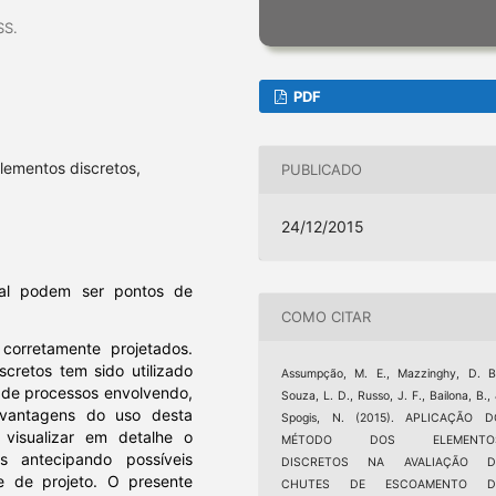
SS.
PDF
lementos discretos,
PUBLICADO
24/12/2015
ial podem ser pontos de
COMO CITAR
orretamente projetados.
cretos tem sido utilizado
Assumpção, M. E., Mazzinghy, D. B
o de processos envolvendo,
Souza, L. D., Russo, J. F., Bailona, B.,
 vantagens do uso desta
Spogis, N. (2015). APLICAÇÃO D
 visualizar em detalhe o
MÉTODO DOS ELEMENTO
 antecipando possíveis
DISCRETOS NA AVALIAÇÃO D
e de projeto. O presente
CHUTES DE ESCOAMENTO D