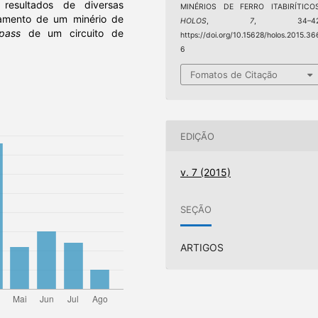
resultados de diversas
MINÉRIOS DE FERRO ITABIRÍTICOS
tamento de um minério de
HOLOS
,
7
, 34–42
pass
de um circuito de
https://doi.org/10.15628/holos.2015.36
6
Fomatos de Citação
EDIÇÃO
v. 7 (2015)
SEÇÃO
ARTIGOS