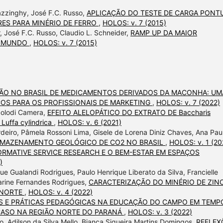
azzinghy, José F.C. Russo,
APLICAÇÃO DO TESTE DE CARGA PONT
RES PARA MINÉRIO DE FERRO
,
HOLOS: v. 7 (2015)
, José F.C. Russo, Claudio L. Schneider,
RAMP UP DA MAIOR
O MUNDO
,
HOLOS: v. 7 (2015)
ÃO NO BRASIL DE MEDICAMENTOS DERIVADOS DA MACONHA: UM
OS PARA OS PROFISSIONAIS DE MARKETING
,
HOLOS: v. 7 (2022)
colodi Camera,
EFEITO ALELOPÁTICO DO EXTRATO DE Baccharis
uffa cylindrica
,
HOLOS: v. 6 (2021)
ordeiro, Pâmela Rossoni Lima, Gisele de Lorena Diniz Chaves, Ana Pau
MAZENAMENTO GEOLÓGICO DE CO2 NO BRASIL
,
HOLOS: v. 1 (20
RMATIVE SERVICE RESEARCH E O BEM-ESTAR EM ESPAÇOS
)
e Gualandi Rodrigues, Paulo Henrique Liberato da Silva, Francielle
Karine Fernandes Rodrigues,
CARACTERIZAÇÃO DO MINÉRIO DE ZIN
 NORTE
,
HOLOS: v. 4 (2022)
S E PRÁTICAS PEDAGÓGICAS NA EDUCAÇÃO DO CAMPO EM TEMP
 CASO NA REGIÃO NORTE DO PARANÁ
,
HOLOS: v. 3 (2022)
iro, Adilson da Silva Mello, Bianca Siqueira Martins Domingos,
REFLEX