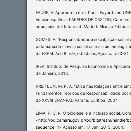
FAURE, E. Appredre a être. Paris: Fayard and UN
Versiónespañola: PAREDES DE CASTRO, Carmen. A
educación del futuro.ed. Madrid: Alianza Editorial
GOMES, A. “Responsabilidade social, ação social 
patamaresda ciência social ou mais um neologismo
da ESPM. Ano 8, v.9, ed.4Julho/Agosto. p.20-31,
IPEA. Instituto de Pesquisa Econômica e Aplicada
de Janeiro, 2013.
KREITLON, M. P. A. ‘’Ética nas Relações entre Em
Fundamentos Teóricos da Responsabilidade Social 
do XXVIII ENANPAD.Paraná: Curitiba, 2004
LIMA, P. C. R. O biodiesel e a inclusão social. Consu
<
http://bd.camara.gov.br/bd/bitstream/handle/b
sequence=1
> Acesso em: 17 Jan. 2015, 2004.