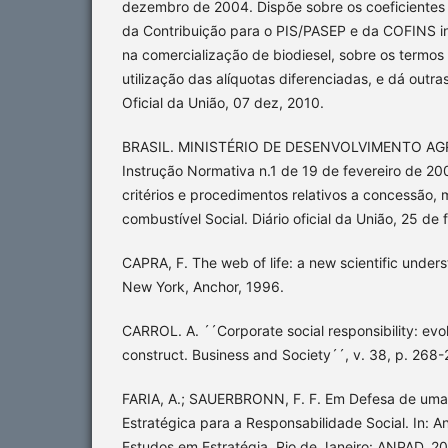
dezembro de 2004. Dispõe sobre os coeficientes
da Contribuição para o PIS/PASEP e da COFINS i
na comercialização de biodiesel, sobre os termos
utilização das alíquotas diferenciadas, e dá outra
Oficial da União, 07 dez, 2010.
BRASIL. MINISTÉRIO DE DESENVOLVIMENTO AG
Instrução Normativa n.1 de 19 de fevereiro de 20
critérios e procedimentos relativos a concessão,
combustível Social. Diário oficial da União, 25 de
CAPRA, F. The web of life: a new scientific unders
New York, Anchor, 1996.
CARROL. A. ´´Corporate social responsibility: evolu
construct. Business and Society´´, v. 38, p. 268
FARIA, A.; SAUERBRONN, F. F. Em Defesa de u
Estratégica para a Responsabilidade Social. In: An
Estudos em Estratégia. Rio de Janeiro: ANPAD, 2