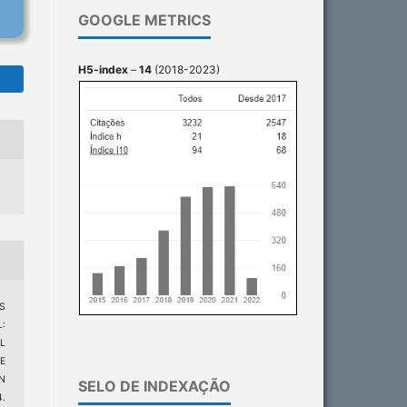
GOOGLE METRICS
H5-index
–
14
(2018-2023)
S
:
L
E
N
SELO DE INDEXAÇÃO
.