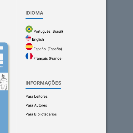
IDIOMA
Português (Brasil)
English
Español (España)
Français (France)
INFORMAÇÕES
Para Leitores
Para Autores
Para Bibliotecários