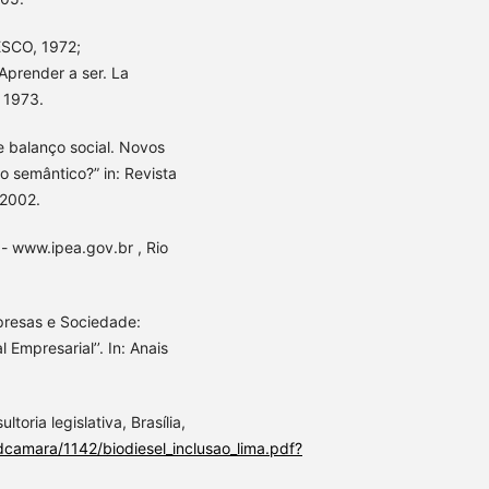
ESCO, 1972;
prender a ser. La
, 1973.
e balanço social. Novos
 semântico?” in: Revista
 2002.
 - www.ipea.gov.br , Rio
presas e Sociedade:
Empresarial’’. In: Anais
ltoria legislativa, Brasília,
dcamara/1142/biodiesel_inclusao_lima.pdf?