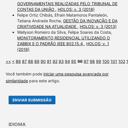
GOVERNAMENTAIS REALIZADAS PELO TRIBUNAL DE
CONTAS DA UNIÃO
,
HOLOS: v. 3 (2018)
Felipe Ortiz Chibás, Efrain Matamoros Pantaleón,
Tatiana Andrade Rocha,
GESTÃO DA INOVAÇÃO E DA
CRIATIVIDADE NA ATUALIDADE
,
HOLOS: v. 3 (2013)
Wallyson Romeiro da Silva, Felipe Soares da Costa,
MONITORAMENTO RESIDENCIAL UTILIZANDO O
ZABBIX E O PADRÃO IEEE 802.15.4
,
HOLOS: v. 1
(2016)
<<
<
86
87
88
89
90
91
92
93
94
95
96
97
98
99
100
101
102
Você também pode
iniciar uma pesquisa avançada por
similaridade
para este artigo.
ENVIAR SUBMISSÃO
IDIOMA