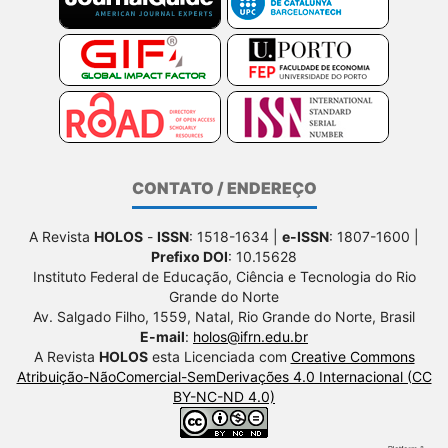
CONTATO / ENDEREÇO
A Revista
HOLOS
-
ISSN
: 1518-1634 |
e-ISSN
: 1807-1600 |
Prefixo DOI
: 10.15628
Instituto Federal de Educação, Ciência e Tecnologia do Rio
Grande do Norte
Av. Salgado Filho, 1559, Natal, Rio Grande do Norte, Brasil
E-mail
:
holos@ifrn.edu.br
A Revista
HOLOS
esta Licenciada com
Creative Commons
Atribuição-NãoComercial-SemDerivações 4.0 Internacional (CC
BY-NC-ND 4.0)