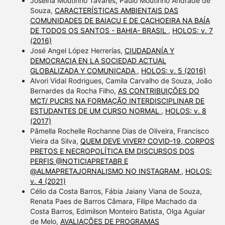
Joseina Moutinho Tavares, Paulo Moutinho Andrade de
Souza,
CARACTERÍSTICAS AMBIENTAIS DAS
COMUNIDADES DE BAIACU E DE CACHOEIRA NA BAÍA
DE TODOS OS SANTOS - BAHIA- BRASIL
,
HOLOS: v. 7
(2016)
José Angel López Herrerías,
CIUDADANÍA Y
DEMOCRACIA EN LA SOCIEDAD ACTUAL
GLOBALIZADA Y COMUNICADA
,
HOLOS: v. 5 (2016)
Alvori Vidal Rodrigues, Camila Carvalho de Souza, João
Bernardes da Rocha Filho,
AS CONTRIBUIÇÕES DO
MCT/ PUCRS NA FORMAÇÃO INTERDISCIPLINAR DE
ESTUDANTES DE UM CURSO NORMAL
,
HOLOS: v. 8
(2017)
Pâmella Rochelle Rochanne Dias de Oliveira, Francisco
Vieira da Silva,
QUEM DEVE VIVER? COVID-19, CORPOS
PRETOS E NECROPOLÍTICA EM DISCURSOS DOS
PERFIS @NOTICIAPRETABR E
@ALMAPRETAJORNALISMO NO INSTAGRAM
,
HOLOS:
v. 4 (2021)
Célio da Costa Barros, Fábia Jaiany Viana de Souza,
Renata Paes de Barros Câmara, Filipe Machado da
Costa Barros, Edimilson Monteiro Batista, Olga Aguiar
de Melo,
AVALIAÇÕES DE PROGRAMAS