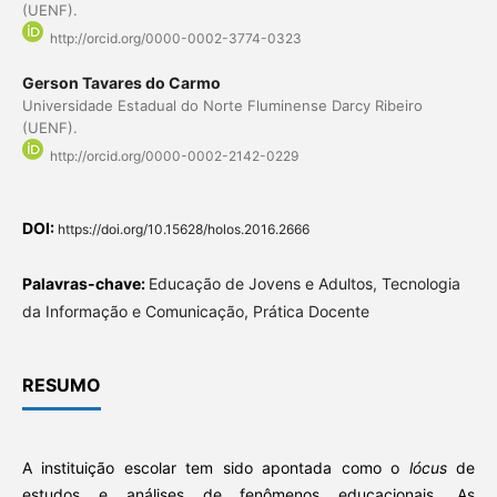
(UENF).
http://orcid.org/0000-0002-3774-0323
Gerson Tavares do Carmo
Universidade Estadual do Norte Fluminense Darcy Ribeiro
(UENF).
http://orcid.org/0000-0002-2142-0229
DOI:
https://doi.org/10.15628/holos.2016.2666
Palavras-chave:
Educação de Jovens e Adultos, Tecnologia
da Informação e Comunicação, Prática Docente
RESUMO
A instituição escolar tem sido apontada como o
lócus
de
estudos e análises de fenômenos educacionais. As