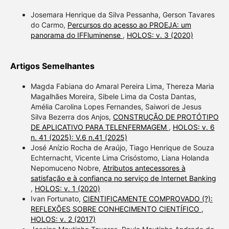
Josemara Henrique da Silva Pessanha, Gerson Tavares
do Carmo,
Percursos do acesso ao PROEJA: um
panorama do IFFluminense
,
HOLOS: v. 3 (2020)
Artigos Semelhantes
Magda Fabiana do Amaral Pereira Lima, Thereza Maria
Magalhães Moreira, Sibele Lima da Costa Dantas,
Amélia Carolina Lopes Fernandes, Saiwori de Jesus
Silva Bezerra dos Anjos,
CONSTRUÇÃO DE PROTÓTIPO
DE APLICATIVO PARA TELENFERMAGEM
,
HOLOS: v. 6
n. 41 (2025): V.6 n.41 (2025)
José Anízio Rocha de Araújo, Tiago Henrique de Souza
Echternacht, Vicente Lima Crisóstomo, Liana Holanda
Nepomuceno Nobre,
Atributos antecessores à
satisfação e à confiança no serviço de Internet Banking
,
HOLOS: v. 1 (2020)
Ivan Fortunato,
CIENTIFICAMENTE COMPROVADO (?):
REFLEXÕES SOBRE CONHECIMENTO CIENTÍFICO
,
HOLOS: v. 2 (2017)