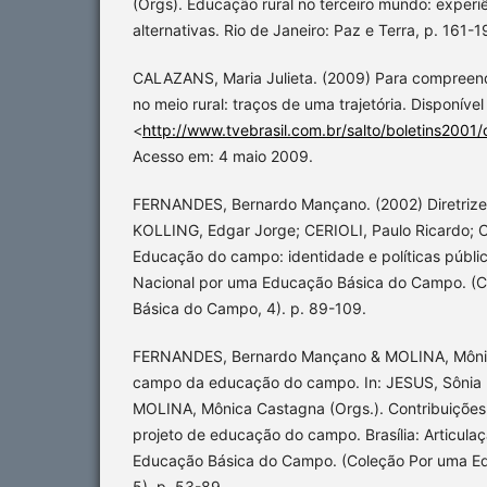
(Orgs). Educação rural no terceiro mundo: experi
alternativas. Rio de Janeiro: Paz e Terra, p. 161-1
CALAZANS, Maria Julieta. (2009) Para compreen
no meio rural: traços de uma trajetória. Disponível
<
http://www.tvebrasil.com.br/salto/boletins2001
Acesso em: 4 maio 2009.
FERNANDES, Bernardo Mançano. (2002) Diretrize
KOLLING, Edgar Jorge; CERIOLI, Paulo Ricardo; C
Educação do campo: identidade e políticas pública
Nacional por uma Educação Básica do Campo. (
Básica do Campo, 4). p. 89-109.
FERNANDES, Bernardo Mançano & MOLINA, Mônic
campo da educação do campo. In: JESUS, Sônia 
MOLINA, Mônica Castagna (Orgs.). Contribuições
projeto de educação do campo. Brasília: Articula
Educação Básica do Campo. (Coleção Por uma E
5). p. 53-89.