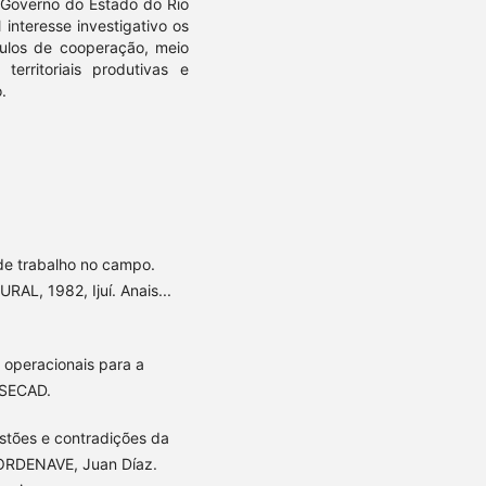
 Governo do Estado do Rio
interesse investigativo os
rculos de cooperação, meio
s territoriais produtivas e
.
de trabalho no campo.
L, 1982, Ijuí. Anais...
 operacionais para a
 SECAD.
stões e contradições da
BORDENAVE, Juan Díaz.