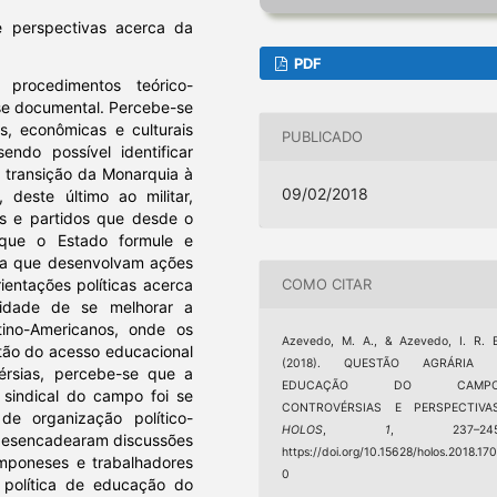
e perspectivas acerca da
PDF
 procedimentos teórico-
ise documental. Percebe-se
as, econômicas e culturais
PUBLICADO
ndo possível identificar
 transição da Monarquia à
09/02/2018
 deste último ao militar,
os e partidos que desde o
que o Estado formule e
ria que desenvolvam ações
COMO CITAR
ientações políticas acerca
idade de se melhorar a
ino-Americanos, onde os
Azevedo, M. A., & Azevedo, I. R. 
tão do acesso educacional
(2018). QUESTÃO AGRÁRIA 
érsias, percebe-se que a
EDUCAÇÃO DO CAMPO
 sindical do campo foi se
CONTROVÉRSIAS E PERSPECTIVAS
e organização político-
HOLOS
,
1
, 237–245
 desencadearam discussões
https://doi.org/10.15628/holos.2018.17
mponeses e trabalhadores
0
a política de educação do