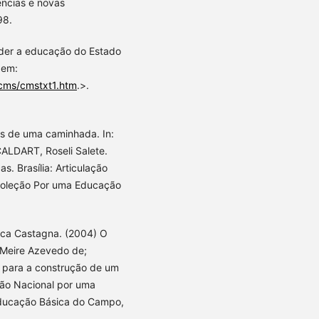
ências e novas
98.
der a educação do Estado
 em:
/cms/cmstxt1.htm
.>.
s de uma caminhada. In:
ALDART, Roseli Salete.
s. Brasília: Articulação
Coleção Por uma Educação
a Castagna. (2004) O
Meire Azevedo de;
 para a construção de um
ção Nacional por uma
ducação Básica do Campo,