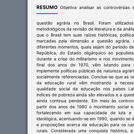
RESUMO
Objetiva analisar as controvérsias 
questão agrária no Brasil. Foram utilizados
metodológicos da revisão de literatura e da anál
que o Brasil tem suas raízes históricas, polític
marcadas pela dimensão e questão agrária, se
diferentes momentos, quais sejam do período de
República, do Estado oligárquico ao populista,
durante a crise do militarismo e nos moviment
final dos anos de 1970, vêm lutando para 
implemente políticas públicas de natureza agrá
socialmente referenciadas. Conclue-se que as or
da educação rural vêm mostrando a necess
qualidade social da educação nos países Lat
índices de pobreza ainda são elevados e a ques
ainda continua pendente. Em meio às controv
partir dos anos de 1980 o movimento social e
fortalecendo em sua capacidade de luta e d
ideológica, acentuando-se em 1990, quando se
e proposições acerca da educação para os ca
rurais. Considerada uma conquista histórica, 