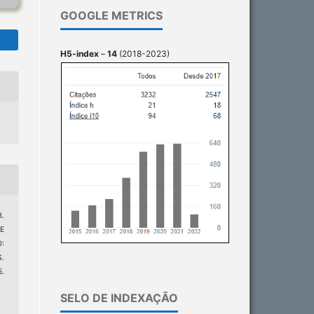
GOOGLE METRICS
H5-index
–
14
(2018-2023)
B.
E
:
.
.
0
SELO DE INDEXAÇÃO