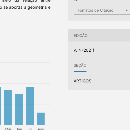
r meio da relação entre
do se aborda a geometria e
Fomatos de Citação
EDIÇÃO
v. 4 (2021)
SEÇÃO
ARTIGOS