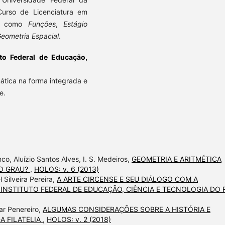
Curso de Licenciatura em
as como
Funções
,
Estágio
Geometria Espacial
.
uto Federal de Educação,
ática na forma integrada e
e.
, Aluízio Santos Alves, I. S. Medeiros,
GEOMETRIA E ARITMÉTICA
O GRAU?
,
HOLOS: v. 6 (2013)
 Silveira Pereira,
A ARTE CIRCENSE E SEU DIÁLOGO COM A
 INSTITUTO FEDERAL DE EDUCAÇÃO, CIÊNCIA E TECNOLOGIA DO 
ar Penereiro,
ALGUMAS CONSIDERAÇÕES SOBRE A HISTÓRIA E
A FILATELIA
,
HOLOS: v. 2 (2018)