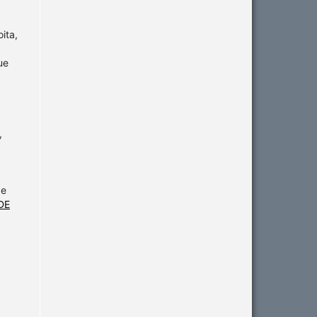
ita,
ue
,
de
DE