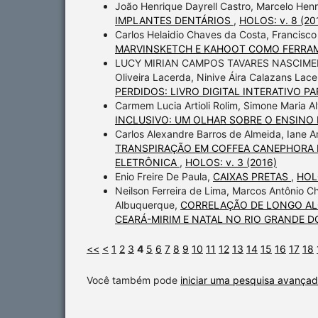
João Henrique Dayrell Castro, Marcelo Hen
IMPLANTES DENTÁRIOS
,
HOLOS: v. 8 (20
Carlos Helaidio Chaves da Costa, Francisco 
MARVINSKETCH E KAHOOT COMO FERRAM
LUCY MIRIAN CAMPOS TAVARES NASCIMENTO,
Oliveira Lacerda, Ninive Áira Calazans Lace
PERDIDOS: LIVRO DIGITAL INTERATIVO P
Carmem Lucia Artioli Rolim, Simone Maria A
INCLUSIVO: UM OLHAR SOBRE O ENSINO
Carlos Alexandre Barros de Almeida, Iane An
TRANSPIRAÇÃO EM COFFEA CANEPHORA L
ELETRÔNICA
,
HOLOS: v. 3 (2016)
Enio Freire De Paula,
CAIXAS PRETAS
,
HOLO
Neilson Ferreira de Lima, Marcos Antônio C
Albuquerque,
CORRELAÇÃO DE LONGO AL
CEARÁ-MIRIM E NATAL NO RIO GRANDE 
<<
<
1
2
3
4
5
6
7
8
9
10
11
12
13
14
15
16
17
18
Você também pode
iniciar uma pesquisa avançad