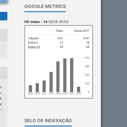
GOOGLE METRICS
H5-index
–
14
(2018-2023)
os
A,
E
M
1–
SELO DE INDEXAÇÃO
0