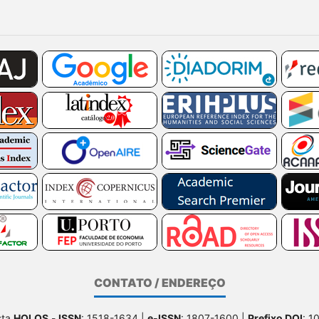
CONTATO / ENDEREÇO
sta
HOLOS
-
ISSN
: 1518-1634 |
e-ISSN
: 1807-1600 |
Prefixo DOI
: 1