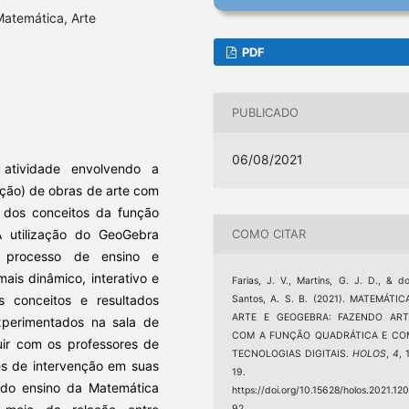
atemática, Arte
PDF
PUBLICADO
06/08/2021
atividade envolvendo a
ução) de obras de arte com
 dos conceitos da função
COMO CITAR
A utilização do GeoGebra
o processo de ensino e
ais dinâmico, interativo e
Farias, J. V., Martins, G. J. D., & d
os conceitos e resultados
Santos, A. S. B. (2021). MATEMÁTIC
ARTE E GEOGEBRA: FAZENDO ART
xperimentados na sala de
COM A FUNÇÃO QUADRÁTICA E CO
uir com os professores de
TECNOLOGIAS DIGITAIS.
HOLOS
,
4
, 
es de intervenção em suas
19.
 do ensino da Matemática
https://doi.org/10.15628/holos.2021.12
92