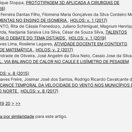
rique Stoppa,
PROTOTIPAGEM 3D APLICADA A CIRURGIAS DE
18)
Ferreira Dantas Filho, Filomena Maria Gonçalves da Silva Cordeiro Mo
ENTAS NO ENSINO DE ISOMERIA
,
HOLOS: v. 1 (2017)
 Rita de Cássia Frenedozo, Juliano Schimiguel, Magnum Henriq
rda, Nadjania Saraiva Lira Silva, César de Souza Silva,
TALENTOS
ARA O DEBATE DO TEMA DST/AIDS
,
HOLOS: v. 1 (2019)
lves Lima, Rosilene Lagares,
ATIVIDADE DOCENTE EM CONTEXTO
 DE MATEMÁTICA
,
HOLOS: v. 2 (2017)
drade de Oliveira, José Angelim da Silva Neto, Cassio Jose da Silva
. VIA BALANÇO DE CALOR NO CAULE E LISÍMETRO DE PESAGEM
S: v. 8 (2015)
haves Freire, Josimar José dos Santos, Rodrigo Ricardo Cavalcante 
CANCE TEMPORAL DA VELOCIDADE DO VENTO NOS MUNICÍPIOS 
DO NORTE
,
HOLOS: v. 8 (2017)
19
20
>
>>
a por similaridade
para este artigo.