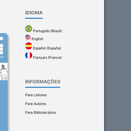
IDIOMA
Português (Brasil)
English
Español (España)
Français (France)
INFORMAÇÕES
Para Leitores
Para Autores
Para Bibliotecários