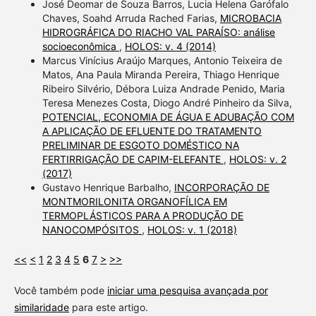
José Deomar de Souza Barros, Lucia Helena Garófalo
Chaves, Soahd Arruda Rached Farias,
MICROBACIA
HIDROGRÁFICA DO RIACHO VAL PARAÍSO: análise
socioeconômica
,
HOLOS: v. 4 (2014)
Marcus Vinícius Araújo Marques, Antonio Teixeira de
Matos, Ana Paula Miranda Pereira, Thiago Henrique
Ribeiro Silvério, Débora Luiza Andrade Penido, Maria
Teresa Menezes Costa, Diogo André Pinheiro da Silva,
POTENCIAL, ECONOMIA DE ÁGUA E ADUBAÇÃO COM
A APLICAÇÃO DE EFLUENTE DO TRATAMENTO
PRELIMINAR DE ESGOTO DOMÉSTICO NA
FERTIRRIGAÇÃO DE CAPIM-ELEFANTE
,
HOLOS: v. 2
(2017)
Gustavo Henrique Barbalho,
INCORPORAÇÃO DE
MONTMORILONITA ORGANOFÍLICA EM
TERMOPLÁSTICOS PARA A PRODUÇÃO DE
NANOCOMPÓSITOS
,
HOLOS: v. 1 (2018)
<<
<
1
2
3
4
5
6
7
>
>>
Você também pode
iniciar uma pesquisa avançada por
similaridade
para este artigo.