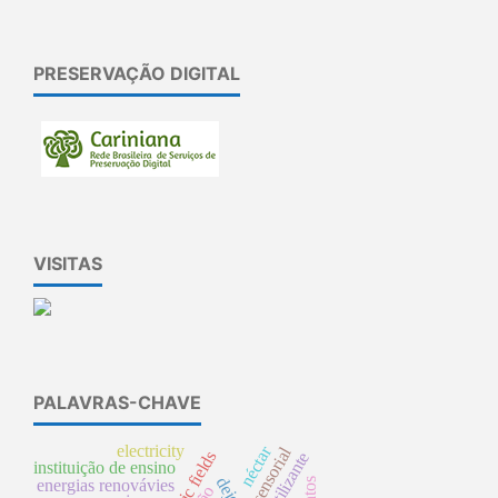
PRESERVAÇÃO DIGITAL
VISITAS
PALAVRAS-CHAVE
electricity
néctar
sensorial
biofertilizante
instituição de ensino
energias renovávies