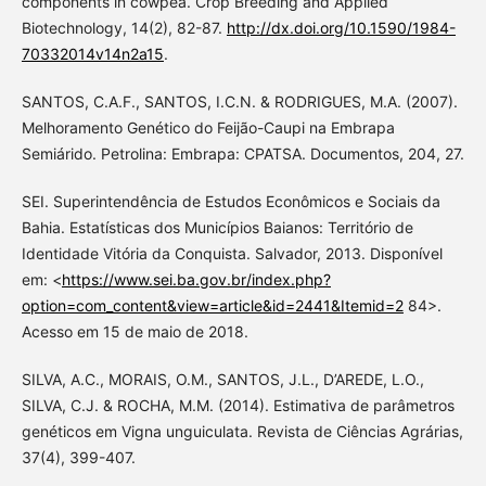
components in cowpea. Crop Breeding and Applied
Biotechnology, 14(2), 82-87.
http://dx.doi.org/10.1590/1984-
70332014v14n2a15
.
SANTOS, C.A.F., SANTOS, I.C.N. & RODRIGUES, M.A. (2007).
Melhoramento Genético do Feijão-Caupi na Embrapa
Semiárido. Petrolina: Embrapa: CPATSA. Documentos, 204, 27.
SEI. Superintendência de Estudos Econômicos e Sociais da
Bahia. Estatísticas dos Municípios Baianos: Território de
Identidade Vitória da Conquista. Salvador, 2013. Disponível
em: <
https://www.sei.ba.gov.br/index.php?
option=com_content&view=article&id=2441&Itemid=2
84>.
Acesso em 15 de maio de 2018.
SILVA, A.C., MORAIS, O.M., SANTOS, J.L., D’AREDE, L.O.,
SILVA, C.J. & ROCHA, M.M. (2014). Estimativa de parâmetros
genéticos em Vigna unguiculata. Revista de Ciências Agrárias,
37(4), 399-407.