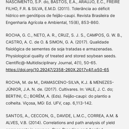
NASCIMENTO, S.P. do, BASTOS, E.A., ARAÚJO, E.C., FREIRE
FILHO, F.R. & SILVA, E.M.D. (2011). Tolerância ao déficit
hídrico em genótipos de feijão-caupi. Revista Brasileira de
Engenharia Agrícola e Ambiental, 15(8), 853-860.
ROCHA, G. C., NETO, A. R., CRUZ, S. J. S., CAMPOS, G. W. B.,
CASTRO, A. C. de O. & SIMON, G. A. (2017). Qualidade
fisiológica de sementes de soja tratadas e armazenadas.
Physiological quality of treated and stored soybean seeds.
Científic@-Multidisciplinary Journal, 4(1), 50-65.
https://doi.org/10.29247/2358-260X.2017v4i1.p50-65
ROCHA, M. de M., DAMASCENO-SILVA, K.J. & MENEZES-
JÚNIOR, J.A. N. de. (2017). Cultivares. In: VALE, J. C. do;
BERTINI, C.; BORÉM, A. (Eds). Feijão-caupi: do plantio a
colheita. Viçosa, MG: Ed. UFV, cap. 6,113-142.
SANTOS, A., CECCON, G., DAVIDE, L.M.C., CORREA, A.M. &
ALVES, V.B. (2014). Correlations and path analysis of yield