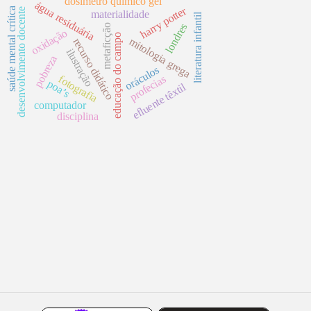
dosímetro químico gel
água residuária
harry potter
saúde mental crítica
desenvolvimento docente
materialidade
literatura infantil
londres
metaficção
oxidação
educação do campo
mitologia grega
recurso didático
ilustração
pobreza
oráculos
profecias
fotografia
poa’s
efluente têxtil
computador
disciplina