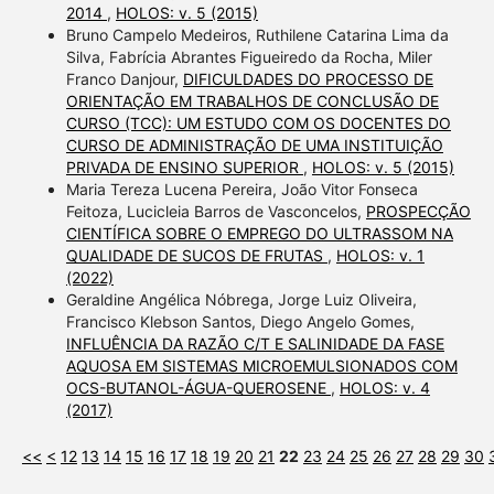
2014
,
HOLOS: v. 5 (2015)
Bruno Campelo Medeiros, Ruthilene Catarina Lima da
Silva, Fabrícia Abrantes Figueiredo da Rocha, Miler
Franco Danjour,
DIFICULDADES DO PROCESSO DE
ORIENTAÇÃO EM TRABALHOS DE CONCLUSÃO DE
CURSO (TCC): UM ESTUDO COM OS DOCENTES DO
CURSO DE ADMINISTRAÇÃO DE UMA INSTITUIÇÃO
PRIVADA DE ENSINO SUPERIOR
,
HOLOS: v. 5 (2015)
Maria Tereza Lucena Pereira, João Vitor Fonseca
Feitoza, Lucicleia Barros de Vasconcelos,
PROSPECÇÃO
CIENTÍFICA SOBRE O EMPREGO DO ULTRASSOM NA
QUALIDADE DE SUCOS DE FRUTAS
,
HOLOS: v. 1
(2022)
Geraldine Angélica Nóbrega, Jorge Luiz Oliveira,
Francisco Klebson Santos, Diego Angelo Gomes,
INFLUÊNCIA DA RAZÃO C/T E SALINIDADE DA FASE
AQUOSA EM SISTEMAS MICROEMULSIONADOS COM
OCS-BUTANOL-ÁGUA-QUEROSENE
,
HOLOS: v. 4
(2017)
<<
<
12
13
14
15
16
17
18
19
20
21
22
23
24
25
26
27
28
29
30