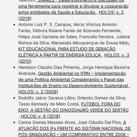
uma ferramenta para registrar e divulgar a cooperação
entre entidades de Saúde e Educação
,
HOLOS: v. 2
(2019)
Antonio Luiz P. S. Campos, Aécio Vinícius Amorim
Farias, Débora Raiane Farias de Azevedo Fernande,
Felipe José Santana de Sales, Francelio Ferreira, Juliana
Ramos da Silva, Manassés Albuquerque de Sousa Melo,
KIT EDUCACIONAL PARA ESTUDO DE GERAÇÃO
ELÉTRICA A PARTIR DE ENERGIA EÓLICA
,
HOLOS: v. 3
(2010)
Handson Claudio Dias Pimenta, Jorge Henrique Bezerra
Andrade,
Gestão Ambiental no IFRN – Implementação
de uma Política Ambiental Considerando o Papel das
Instituições de Ensino no Desenvolvimento Sustentável
,
HOLOS: v. 2 (2009)
Rodolfo Jakov Saraiva Lôbo, Orlando Gomes da Silva,
Tasso Kennedy de Melo Costa,
FUTEBOL FORA DO
EIXO: A GESTÃO DO DINOSSAURO VERDE DO SERTÃO
,
HOLOS: v. 6 (2018)
Carina Gomes Messias Alves, José Cláudio Del Pino,
A
ATUAÇÃO DOS IFs FRENTE AO SISTEMA NACIONAL DE
PÓS-GRADUAÇÃO – UM COMPARATIVO ENTRE 2008 –