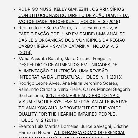
RODRIGO NUSS, KELLY GIANEZINI,
OS PRINCÍPIOS
CONSTITUCIONAIS DO DIREITO DE AÇÃO DIANTE DA
MOROSIDADE PROCESSUAL
,
HOLOS: v. 3 (2016)
Reginaldo de Souza Vieira, Tailine Fátima Hijaz,
A
PARTICIPAÇÃO POPULAR EM SAÚDE: UMA ANÁLISE
DAS LEIS ORGÂNICAS DOS MUNICÍPIOS DA REGIÃO
CARBONÍFERA – SANTA CATARINA
,
HOLOS: v. 5
(2018)
Maria Assunta Busato, Maira Cristina Ferigollo,
DESPERDÍCIO DE ALIMENTOS EM UNIDADES DE
ALIMENTAÇÃO E NUTRIÇÃO: UMA REVISÃO
INTEGRATIVA DA LITERATURA
,
HOLOS: v. 1 (2018)
Rodrigo Leone Alves, Ana Maria Jeronimo Soares,
Raimundo Carlos Silverio Freire, Carlos Manoel Gregório
Santos Lima,
SYNTHESIZABLE AND PROTOTYPIC
VISUAL-TACTILE SYSTEM-IN FPGA: AN ALTERNATIVE
TO ANALYSIS AND IMPROVEMENT OF THE VOICE
QUALITY FOR THE HEARING IMPAIRED PEOPLE
,
HOLOS: v. 2 (2016)
Éverton Luiz Martins Dorneles, Julice Salvagni, Cristine
Hermann Nodari,
A LIDERANÇA COMO DIFERENCIAL