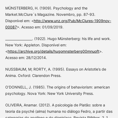
MÜNSTERBERG, H. (1909). Psychology and the
Market.McClure´s Magazine. Novembro, pp. 87-93.
Disponível em: <
http://www.unz.org/Pub/McClures-1909nov-
00087
>. Acesso em: 01/09/2019.
_________________. (1922). Hugo Münsterberg: his life and work.
New York: Appleton. Disponível em:
<
https://archive.org/details/hugomnsterberg00mnuoft
>.
Acesso em: 28/12/2014.
NUSSBAUM, M; RORTY, A. (1995). Essays on Aristotle’s de
Anima. Oxford: Clarendon Press.
O’DONNELL, J. (1985). The origins of behaviorism: american
psychology. Nova York: New York University Press.
OLIVEIRA, Anamar. (2012). A psicologia de Platão: sobre a
teoria da psyché (alma) humana no diálogo Fedro, a partir das
categorias do apolíneo e do dionisíaco. Revista Plêthos, 2, 1.