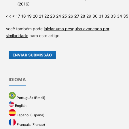
(2016)
<<
<
17
18
19
20
21
22
23
24
25
26
27
28
29
30
31
32
33
34
35
Você também pode
iniciar uma pesquisa avançada por
similaridade
para este artigo.
ENVIAR SUBMISSÃO
IDIOMA
Português (Brasil)
English
Español (España)
Français (France)