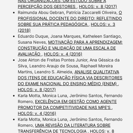
NAS ORGANIZAÇÕES: UM ESTUDO SOBRE A
PERCEPÇÃO DOS GESTORES
,
HOLOS: v. 8 (2017)
Raimunda Abou Gebran, Patrícia Zaccarelli Oliveira,
O
PROFISSIONAL DOCENTE DO DIREITO: REFLETINDO
SOBRE SUA PRÁTICA PEDAGÓGICA
,
HOLOS: v. 3
(2018)
Eduardo Duque, Joana Marques, Katheleen Santiago,
Susana Neves,
MOTIVAÇÃO PARA A APRENDIZAGEM:
CONSTRUÇÃO E VALIDAÇÃO DE UMA ESCALA DE
AVALIAÇÃO
,
HOLOS: v. 4 (2016)
Jose Airton de Freitas Pontes Junior, Ana Géssica da
Silva, Leandro Araujo de Sousa, Raphaell Moreira
Martins, Leandro S. Almeida,
ANALISE QUALITATIVA
DOS ITENS DE EDUCAÇÃO FÍSICA VIA DESCRITORES
DO EXAME NACIONAL DO ENSINO MÉDIO (ENEM)
,
HOLOS: v. 8 (2017)
Karla Motta, Monica Luna, Jerônimo Santos, Fernando
Romero,
EXCELÊNCIA EM GESTÃO COMO AGENTE
PROMOTOR DA COMPETITIVIDADE NAS MPE’S
,
HOLOS: v. 4 (2016)
Karla Motta, Monica Luna, Jerônimo Santos, Fernando
Romero,
UMA REVISÃO DA LITERATURA SOBRE
TRANSFERÊNCIA DE TECNOLOGIA
,
HOLOS: v. 8