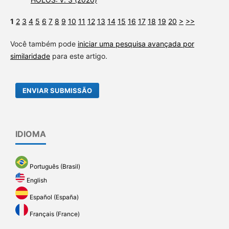
1
2
3
4
5
6
7
8
9
10
11
12
13
14
15
16
17
18
19
20
>
>>
Você também pode
iniciar uma pesquisa avançada por
similaridade
para este artigo.
ENVIAR SUBMISSÃO
IDIOMA
Português (Brasil)
English
Español (España)
Français (France)