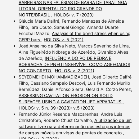
BARREIRAS NAS FALÉSIAS DE BARRA DE TABATINGA
LITORAL ORIENTAL DO RIO GRANDE DO
NORTE/BRASIL
,
HOLOS: v. 7 (2020)
Gláucia Maria Dalfré, Fernando Menezes de Almeida
Filho, Iara Couto, Samuel Giongo, Amanda Duarte
Escobal Mazzú,
Analysis of the bond stress when using
GFRP bars
,
HOLOS: v. 5 (2021)
José Anselmo da Silva Neto, Marcos Severino de Lima,
Aline Figueirêdo Nóbrega de Azerêdo, Givanildo Alves
de Azerêdo,
INFLUÊNCIA DO PÓ DE PEDRA E
BORRACHA DE PNEU INSERVÍVEL COMO AGREGADOS
NO CONCRETO
,
HOLOS: v. 2 (2021)
SEYEDMEHDI MOHAMMADIZADEH, José Gilberto Dalfré
Filho, Cassiano Sampaio Descovi, Luis Fernando Murillo
Bermúdez, Daniel Alfonso Sierra, Gerald A. Corzo Perez,
ASSESSING CAVITATION EROSION ON SOLID
SURFACES USING A CAVITATION JET APPARATUS
,
HOLOS: v. 5 n. 39 (2023): v.5 (2023)
Fernando Júnior Resende Mascarenhas, André Luis
Christoforo, Roberto Chust Carvalho,
A utilização de um
software livre para determinação dos esforços internos
de cargas móveis em vigas de pontes de concreto
,
HOLOS: v. 3 (2020)