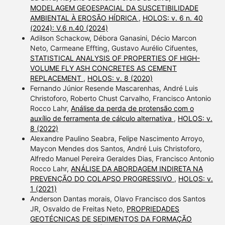
MODELAGEM GEOESPACIAL DA SUSCETIBILIDADE
AMBIENTAL À EROSÃO HÍDRICA
,
HOLOS: v. 6 n. 40
(2024): V.6 n.40 (2024)
Adilson Schackow, Débora Ganasini, Décio Marcon
Neto, Carmeane Effting, Gustavo Aurélio Cifuentes,
STATISTICAL ANALYSIS OF PROPERTIES OF HIGH-
VOLUME FLY ASH CONCRETES AS CEMENT
REPLACEMENT
,
HOLOS: v. 8 (2020)
Fernando Júnior Resende Mascarenhas, André Luis
Christoforo, Roberto Chust Carvalho, Francisco Antonio
Rocco Lahr,
Análise da perda de protensão com o
auxílio de ferramenta de cálculo alternativa
,
HOLOS: v.
8 (2022)
Alexandre Paulino Seabra, Felipe Nascimento Arroyo,
Maycon Mendes dos Santos, André Luis Christoforo,
Alfredo Manuel Pereira Geraldes Dias, Francisco Antonio
Rocco Lahr,
ANÁLISE DA ABORDAGEM INDIRETA NA
PREVENÇÃO DO COLAPSO PROGRESSIVO
,
HOLOS: v.
1 (2021)
Anderson Dantas morais, Olavo Francisco dos Santos
JR, Osvaldo de Freitas Neto,
PROPRIEDADES
GEOTÉCNICAS DE SEDIMENTOS DA FORMAÇÃO