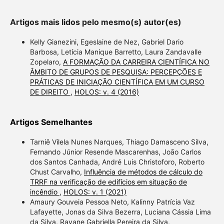
Artigos mais lidos pelo mesmo(s) autor(es)
Kelly Gianezini, Egeslaine de Nez, Gabriel Dario
Barbosa, Letícia Manique Barretto, Laura Zandavalle
Zopelaro,
A FORMAÇÃO DA CARREIRA CIENTÍFICA NO
ÂMBITO DE GRUPOS DE PESQUISA: PERCEPÇÕES E
PRÁTICAS DE INICIAÇÃO CIENTÍFICA EM UM CURSO
DE DIREITO
,
HOLOS: v. 4 (2016)
Artigos Semelhantes
Tarniê Vilela Nunes Narques, Thiago Damasceno Silva,
Fernando Júnior Resende Mascarenhas, João Carlos
dos Santos Canhada, André Luis Christoforo, Roberto
Chust Carvalho,
Influência de métodos de cálculo do
TRRF na verificação de edifícios em situação de
incêndio
,
HOLOS: v. 1 (2021)
Amaury Gouveia Pessoa Neto, Kalinny Patrícia Vaz
Lafayette, Jonas da Silva Bezerra, Luciana Cássia Lima
da Silva, Rayane Gabriella Pereira da Silva,