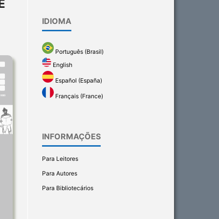
E
IDIOMA
Português (Brasil)
English
Español (España)
Français (France)
INFORMAÇÕES
Para Leitores
Para Autores
Para Bibliotecários