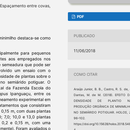
, Espaçamento entre covas,
PDF
PUBLICADO
minimilho destaca-se como
11/06/2018
cipalmente para pequenos
antes aos empregados nos
 de semeadura que pode ser
nvolvido um ensaio com o
COMO CITAR
nsidade de plantas sobre o
no semiárido potiguar. O
tal da Fazenda Escola do
Araújo Junior, B. B., Castro, R. S. de,
mpus
Ipanguaçu, entre os
Dantas, M. de M. (2018). EFEITO 
lineamento experimental em
DENSIDADE DE PLANTIO N
ratamentos que consistiram
PRODUÇÃO ORGÂNICA DE MINIMILH
e 0,15 m, com duas plantas
NO SEMIÁRIDO POTIGUAR.
HOLOS
,
 7,0; 10,0 e 13,0 plantas
96–102.
e 0,2 e 0,15 m, com uma
https://doi.org/10.15628/holos.2018.54
amente). Foram avaliados o
4