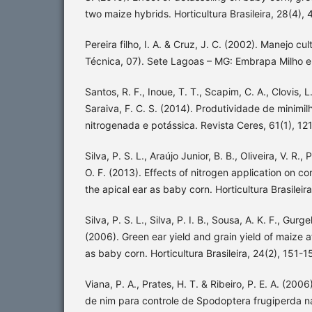
two maize hybrids. Horticultura Brasileira, 28(4),
Pereira filho, I. A. & Cruz, J. C. (2002). Manejo cul
Técnica, 07). Sete Lagoas – MG: Embrapa Milho e
Santos, R. F., Inoue, T. T., Scapim, C. A., Clovis, L
Saraiva, F. C. S. (2014). Produtividade de minim
nitrogenada e potássica. Revista Ceres, 61(1), 12
Silva, P. S. L., Araújo Junior, B. B., Oliveira, V. R., 
O. F. (2013). Effects of nitrogen application on co
the apical ear as baby corn. Horticultura Brasileir
Silva, P. S. L., Silva, P. I. B., Sousa, A. K. F., Gurge
(2006). Green ear yield and grain yield of maize af
as baby corn. Horticultura Brasileira, 24(2), 151-1
Viana, P. A., Prates, H. T. & Ribeiro, P. E. A. (20
de nim para controle de Spodoptera frugiperda na 