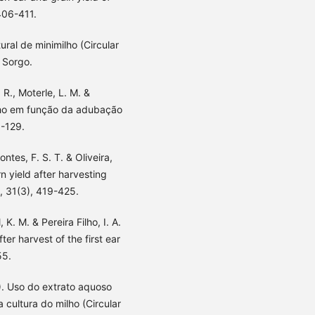
 406-411.
tural de minimilho (Circular
 Sorgo.
. R., Moterle, L. M. &
ilho em função da adubação
1-129.
Pontes, F. S. T. & Oliveira,
rn yield after harvesting
a, 31(3), 419-425.
l, K. M. & Pereira Filho, I. A.
ter harvest of the first ear
55.
06). Uso do extrato aquoso
cultura do milho (Circular