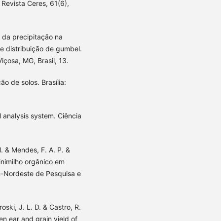
Revista Ceres, 61(6),
se da precipitação na
e distribuição de gumbel.
içosa, MG, Brasil, 13.
o de solos. Brasília:
al analysis system. Ciência
 M. & Mendes, F. A. P. &
inimilho orgânico em
e-Nordeste de Pesquisa e
roski, J. L. D. & Castro, R.
en ear and grain yield of