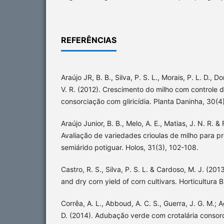
REFERÊNCIAS
Araújo JR, B. B., Silva, P. S. L., Morais, P. L. D., D
V. R. (2012). Crescimento do milho com controle d
consorciação com gliricídia. Planta Daninha, 30(4
Araújo Junior, B. B., Melo, A. E., Matias, J. N. R. &
Avaliação de variedades crioulas de milho para p
semiárido potiguar. Holos, 31(3), 102-108.
Castro, R. S., Silva, P. S. L. & Cardoso, M. J. (20
and dry corn yield of corn cultivars. Horticultura B
Corrêa, A. L., Abboud, A. C. S., Guerra, J. G. M.; Ag
D. (2014). Adubação verde com crotalária consor