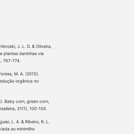
ombroski, J. L. D. & Oliveira,
e plantas daninhas via
), 767-774.
 Fontes, M. A. (2015).
rodução orgânica no
13). Baby corn, green corn,
rasileira, 31(1), 100-105.
uiar, L. A. & Ribeiro, R. L.
ciada ao minimilho