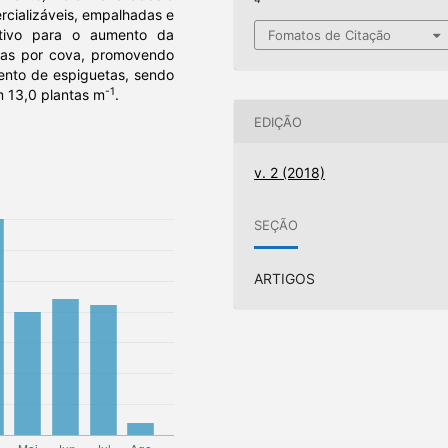
rcializáveis, empalhadas e
sitivo para o aumento da
Fomatos de Citação
tas por cova, promovendo
mento de espiguetas, sendo
-1
m 13,0 plantas m
.
EDIÇÃO
v. 2 (2018)
SEÇÃO
ARTIGOS