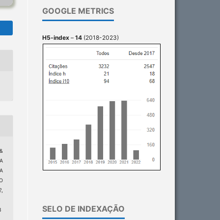
GOOGLE METRICS
H5-index
–
14
(2018-2023)
 &
DA
A
O
2
,
SELO DE INDEXAÇÃO
8