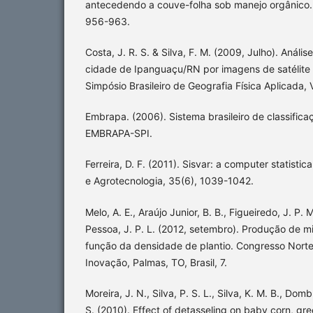
antecedendo a couve-folha sob manejo orgânico. 
956-963.
Costa, J. R. S. & Silva, F. M. (2009, Julho). Análi
cidade de Ipanguaçu/RN por imagens de satélite 
Simpósio Brasileiro de Geografia Física Aplicada, V
Embrapa. (2006). Sistema brasileiro de classificaçã
EMBRAPA-SPI.
Ferreira, D. F. (2011). Sisvar: a computer statistic
e Agrotecnologia, 35(6), 1039-1042.
Melo, A. E., Araújo Junior, B. B., Figueiredo, J. P.
Pessoa, J. P. L. (2012, setembro). Produção de m
função da densidade de plantio. Congresso Nort
Inovação, Palmas, TO, Brasil, 7.
Moreira, J. N., Silva, P. S. L., Silva, K. M. B., Domb
S. (2010). Effect of detasseling on baby corn, gre