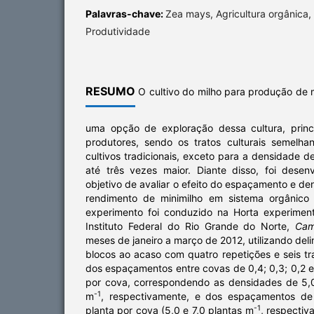
Palavras-chave:
Zea mays, Agricultura orgânica
Produtividade
RESUMO
O cultivo do milho para produção de 
uma opção de exploração dessa cultura, prin
produtores, sendo os tratos culturais semelh
cultivos tradicionais, exceto para a densidade
até três vezes maior. Diante disso, foi dese
objetivo de avaliar o efeito do espaçamento e de
rendimento de minimilho em sistema orgânico 
experimento foi conduzido na Horta experimen
Instituto Federal do Rio Grande do Norte,
Ca
meses de janeiro a março de 2012, utilizando de
blocos ao acaso com quatro repetições e seis t
dos espaçamentos entre covas de 0,4; 0,3; 0,2 
por cova, correspondendo as densidades de 5,0;
-1
m
, respectivamente, e dos espaçamentos d
-1
planta por cova (5,0 e 7,0 plantas m
, respectiv