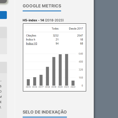
GOOGLE METRICS
H5-index
–
14
(2018-2023)
-
S
O
M
E
.
SELO DE INDEXAÇÃO
3