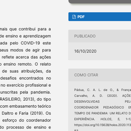
PDF
ais que contribui para a
 de ensino e aprendizagem
PUBLICADO
ada pelo COVID-19 este
o seus modos de agir para
16/10/2020
o reflete acerca das ações
 ensino remoto. O relato
 de suas atribuições, da
COMO CITAR
desafios encontrados no
 exercício profissional e
Pádua, C. A. L. de O., & França
unscritas pela pandemia.
Carvalho, A. D. (2020). AÇÕE
RASILEIRO, 2013), do tipo
DESENVOLVIDAS PEL
0), com embasamento teórico
COORDENADOR PEDAGÓGICO E
Daltro e Faria (2019). Os
TEMPO DE PANDEMIA: UM RELATO D
EXPERIÊNCIA.
HOLOS
,
5
, 1–12
o esforço do coordenador
https://doi.org/10.15628/holos.2020.11
do processo de ensino e
93