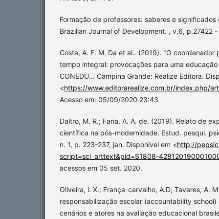
Formação de professores: saberes e significados
Brazilian Journal of Development. , v.6, p.27422 
Costa, A. F. M. Da et al.. (2019). "O coordenado
tempo integral: provocações para uma educação in
CONEDU... Campina Grande: Realize Editora. Disp
<
https://www.editorarealize.com.br/index.php/art
Acesso em: 05/09/2020 23:43
Daltro, M. R.; Faria, A. A. de. (2019). Relato de e
científica na pós-modernidade. Estud. pesqui. psico
n. 1, p. 223-237, jan. Disponível em <
http://pepsi
script=sci_arttext&pid=S1808-42812019000100
acessos em 05 set. 2020.
Oliveira, l. X.; França-carvalho, A.D; Tavares, A. M
responsabilização escolar (accountability school)
cenários e atores na avaliação educacional brasilei