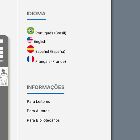
IDIOMA
Português (Brasil)
English
Español (España)
Français (France)
INFORMAÇÕES
Para Leitores
Para Autores
Para Bibliotecários