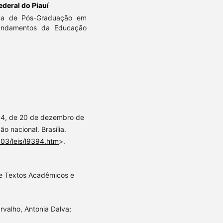
ederal do Piauí
ma de Pós-Graduação em
undamentos da Educação
.394, de 20 de dezembro de
o nacional. Brasília.
_03/leis/l9394.htm
>.
de Textos Acadêmicos e
rvalho, Antonia Dalva;