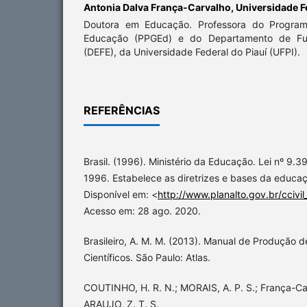
Antonia Dalva França-Carvalho,
Universidade F
Doutora em Educação. Professora do Progra
Educação (PPGEd) e do Departamento de F
(DEFE), da Universidade Federal do Piauí (UFPI).
REFERÊNCIAS
Brasil. (1996). Ministério da Educação. Lei nº 9
1996. Estabelece as diretrizes e bases da educaçã
Disponível em: <
http://www.planalto.gov.br/ccivil
Acesso em: 28 ago. 2020.
Brasileiro, A. M. M. (2013). Manual de Produção 
Científicos. São Paulo: Atlas.
COUTINHO, H. R. N.; MORAIS, A. P. S.; França-Ca
ARAUJO, Z. T. S.