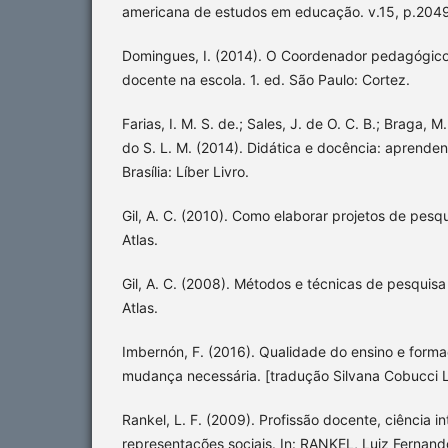
americana de estudos em educação. v.15, p.2049
Domingues, I. (2014). O Coordenador pedagógico
docente na escola. 1. ed. São Paulo: Cortez.
Farias, I. M. S. de.; Sales, J. de O. C. B.; Braga, M
do S. L. M. (2014). Didática e docência: aprenden
Brasília: Líber Livro.
Gil, A. C. (2010). Como elaborar projetos de pesqu
Atlas.
Gil, A. C. (2008). Métodos e técnicas de pesquisa 
Atlas.
Imbernón, F. (2016). Qualidade do ensino e form
mudança necessária. [tradução Silvana Cobucci Le
Rankel, L. F. (2009). Profissão docente, ciência int
representações sociais. In: RANKEL, Luiz Ferna