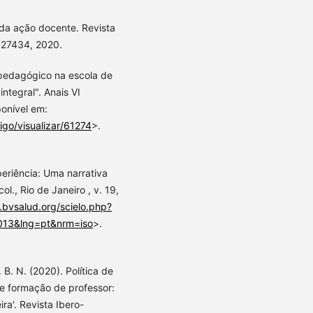
 da ação docente. Revista
- 27434, 2020.
r pedagógico na escola de
tegral". Anais VI
onível em:
igo/visualizar/61274
>.
xperiência: Uma narrativa
l., Rio de Janeiro , v. 19,
c.bvsalud.org/scielo.php?
013&lng=pt&nrm=iso
>.
. B. N. (2020). Política de
 e formação de professor:
ra'. Revista Ibero-