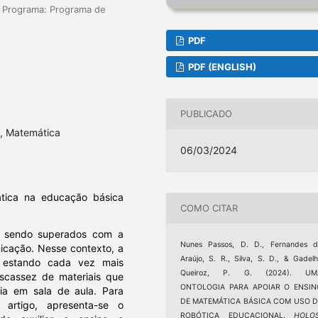
A Programa: Programa de
PDF
PDF (ENGLISH)
PUBLICADO
a, Matemática
06/03/2024
ica na educação básica
COMO CITAR
m sendo superados com a
Nunes Passos, D. D., Fernandes d
nicação. Nesse contexto, a
Araújo, S. R., Silva, S. D., & Gadel
 estando cada vez mais
Queiroz, P. G. (2024). UM
scassez de materiais que
ONTOLOGIA PARA APOIAR O ENSIN
gia em sala de aula. Para
DE MATEMÁTICA BÁSICA COM USO D
artigo, apresenta-se o
ROBÓTICA EDUCACIONAL.
HOLO