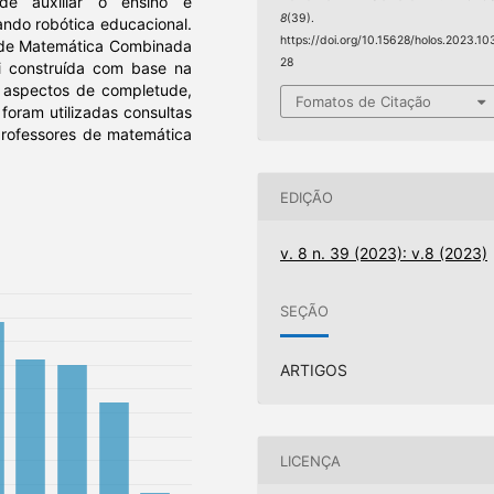
de auxiliar o ensino e
8
(39).
ando robótica educacional.
https://doi.org/10.15628/holos.2023.10
 de Matemática Combinada
28
i construída com base na
 aspectos de completude,
Fomatos de Citação
 foram utilizadas consultas
professores de matemática
EDIÇÃO
v. 8 n. 39 (2023): v.8 (2023)
SEÇÃO
ARTIGOS
LICENÇA