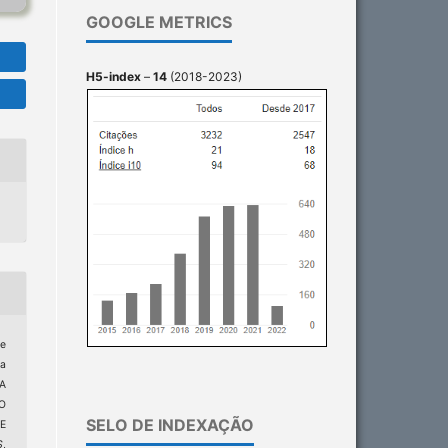
GOOGLE METRICS
H5-index
–
14
(2018-2023)
e
ha
A
O
SELO DE INDEXAÇÃO
E
S
,