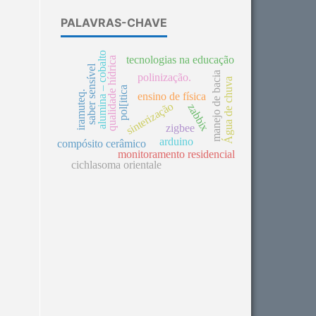
PALAVRAS-CHAVE
alumina – cobalto
tecnologias na educação
qualidade hídrica
saber sensível
manejo de bacia
polinização.
Água de chuva
pol[itica
iramuteq.
ensino de física
sinterização
zabbix
zigbee
arduino
compósito cerâmico
monitoramento residencial
cichlasoma orientale