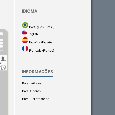
IDIOMA
Português (Brasil)
English
Español (España)
Français (France)
INFORMAÇÕES
Para Leitores
Para Autores
Para Bibliotecários