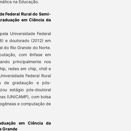
mática na Educação.
de Federal Rural do Semi-
raduação em Ciência da
ela Universidade Federal
8) e doutorado (2012) em
l do Rio Grande do Norte.
putação, com ênfase em
ando principalmente nos
chip, redes em chip, vhdl e
Universidade Federal Rural
os de gradaução e pós-
ou estágio pós-doutoral
inas (UNICAMP), com bolsa
erogêneas e computação de
aduação em Ciência da
a Grande