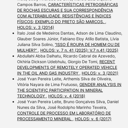
Campos Barros,
CARACTERÍSTICAS PETROGRÁFICAS
DE ROCHAS ESCURAS E SUA CORRESPONDÊNCIA
COM ALTERABILIDADE, RESISTÊNCIAS E ÍNDICES
FÍSICOS; EXEMPLO DO PRETO SÃO MARCOS.
,
HOLOS: v. 3 (2014)
Ítalo José de Medeiros Dantas, Adson de Lima Claudino,
Glauber Soares Júnior, Fabiano Eloy Atílio Batista, Lívia
Juliana Silva Solino,
“ISSO É ROUPA DE HOMEM OU DE
MULHER?”
,
HOLOS: v. 7 n. 41 (2025): V.7 n.41 (2025)
Abdullahi Abba Dalhatu, Ricardo Cabral de Azevedo,
Okhiria Dickson Udebhulu, Giorgio De Tomi,
RECENT
DEVELOPMENTS OF REMOTELY OPERATED VEHICLE
IN THE OIL AND GAS INDUSTRY
,
HOLOS: v. 3 (2021)
José Yvan Pereira Leite, Arthemis Silva de Oliveira,
Vitória Nayara de Lima Frutuoso,
GENDER ANALYSIS IN
THE SCIENTIFIC PARTICIPATION IN MINERAL
TECHNOLOGY
,
HOLOS: v. 4 (2018)
José Yvan Pereira Leite, Bruno Gonçalves Silva, Daniel
Nunes da Silva, José Rodolpho Marinho Texeira,
CONTROLE DE PROCESSO EM LABORATÓRIO DE
PROCESSAMENTO MINERAL
,
HOLOS: v. 6 (2017)