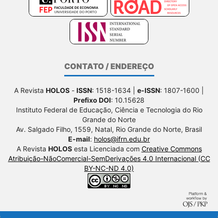
CONTATO / ENDEREÇO
A Revista
HOLOS
-
ISSN
: 1518-1634 |
e-ISSN
: 1807-1600 |
Prefixo DOI
: 10.15628
Instituto Federal de Educação, Ciência e Tecnologia do Rio
Grande do Norte
Av. Salgado Filho, 1559, Natal, Rio Grande do Norte, Brasil
E-mail
:
holos@ifrn.edu.br
A Revista
HOLOS
esta Licenciada com
Creative Commons
Atribuição-NãoComercial-SemDerivações 4.0 Internacional (CC
BY-NC-ND 4.0)