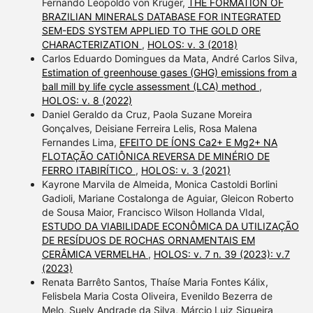
Fernando Leopoldo von Kruger,
THE FORMATION OF
BRAZILIAN MINERALS DATABASE FOR INTEGRATED
SEM-EDS SYSTEM APPLIED TO THE GOLD ORE
CHARACTERIZATION
,
HOLOS: v. 3 (2018)
Carlos Eduardo Domingues da Mata, André Carlos Silva,
Estimation of greenhouse gases (GHG) emissions from a
ball mill by life cycle assessment (LCA) method
,
HOLOS: v. 8 (2022)
Daniel Geraldo da Cruz, Paola Suzane Moreira
Gonçalves, Deisiane Ferreira Lelis, Rosa Malena
Fernandes Lima,
EFEITO DE ÍONS Ca2+ E Mg2+ NA
FLOTAÇÃO CATIÔNICA REVERSA DE MINÉRIO DE
FERRO ITABIRÍTICO
,
HOLOS: v. 3 (2021)
Kayrone Marvila de Almeida, Monica Castoldi Borlini
Gadioli, Mariane Costalonga de Aguiar, Gleicon Roberto
de Sousa Maior, Francisco Wilson Hollanda VIdal,
ESTUDO DA VIABILIDADE ECONÔMICA DA UTILIZAÇÃO
DE RESÍDUOS DE ROCHAS ORNAMENTAIS EM
CERÂMICA VERMELHA
,
HOLOS: v. 7 n. 39 (2023): v.7
(2023)
Renata Barrêto Santos, Thaíse Maria Fontes Kálix,
Felisbela Maria Costa Oliveira, Evenildo Bezerra de
Melo, Suely Andrade da Silva, Márcio Luiz Siqueira