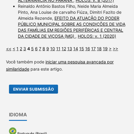
ALTERNÂNCIA NO PARANÁ
,
HOLOS: v. 8 (2017)
Reinaldo Antônio Bastos Filho, Neide Maria Almeida
Pinto, Ana Louise de carvalho Fiúza, Dimitri Fazito de
Almeida Rezende,
EFEITO DA ATUAÇÃO DO PODER
PÚBLICO MUNICIPAL SOBRE AS CONDIÇÕES DE VIDA
DAS FAMÍLIAS EM REGIÕES PERIFÉRICAS E CENTRAL
DA CIDADE DE VIÇOSA (MG)
,
HOLOS: v. 1 (2020)
<<
<
1
2
3
4
5
6
7
8
9
10
11
12
13
14
15
16
17
18
19
>
>>
Você também pode
iniciar uma pesquisa avançada por
similaridade
para este artigo.
ENVIAR SUBMISSÃO
IDIOMA
Português (Brasil)