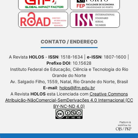
CONTATO / ENDEREÇO
A Revista
HOLOS
-
ISSN
: 1518-1634 |
e-ISSN
: 1807-1600 |
Prefixo DOI
: 10.15628
Instituto Federal de Educação, Ciência e Tecnologia do Rio
Grande do Norte
Av. Salgado Filho, 1559, Natal, Rio Grande do Norte, Brasil
E-mail
:
holos@ifrn.edu.br
A Revista
HOLOS
esta Licenciada com
Creative Commons
Atribuição-NãoComercial-SemDerivações 4.0 Internacional (CC
BY-NC-ND 4.0)