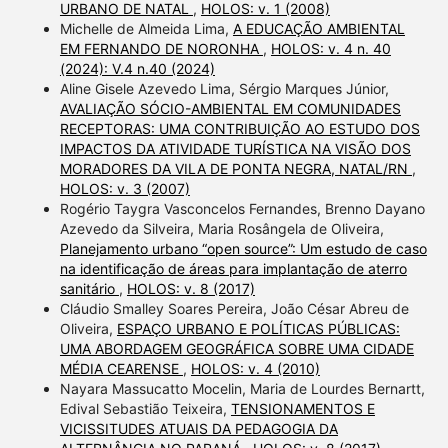
URBANO DE NATAL
,
HOLOS: v. 1 (2008)
Michelle de Almeida Lima,
A EDUCAÇÃO AMBIENTAL
EM FERNANDO DE NORONHA
,
HOLOS: v. 4 n. 40
(2024): V.4 n.40 (2024)
Aline Gisele Azevedo Lima, Sérgio Marques Júnior,
AVALIAÇÃO SÓCIO-AMBIENTAL EM COMUNIDADES
RECEPTORAS: UMA CONTRIBUIÇÃO AO ESTUDO DOS
IMPACTOS DA ATIVIDADE TURÍSTICA NA VISÃO DOS
MORADORES DA VILA DE PONTA NEGRA, NATAL/RN
,
HOLOS: v. 3 (2007)
Rogério Taygra Vasconcelos Fernandes, Brenno Dayano
Azevedo da Silveira, Maria Rosângela de Oliveira,
Planejamento urbano “open source”: Um estudo de caso
na identificação de áreas para implantação de aterro
sanitário
,
HOLOS: v. 8 (2017)
Cláudio Smalley Soares Pereira, João César Abreu de
Oliveira,
ESPAÇO URBANO E POLÍTICAS PÚBLICAS:
UMA ABORDAGEM GEOGRÁFICA SOBRE UMA CIDADE
MÉDIA CEARENSE
,
HOLOS: v. 4 (2010)
Nayara Massucatto Mocelin, Maria de Lourdes Bernartt,
Edival Sebastião Teixeira,
TENSIONAMENTOS E
VICISSITUDES ATUAIS DA PEDAGOGIA DA