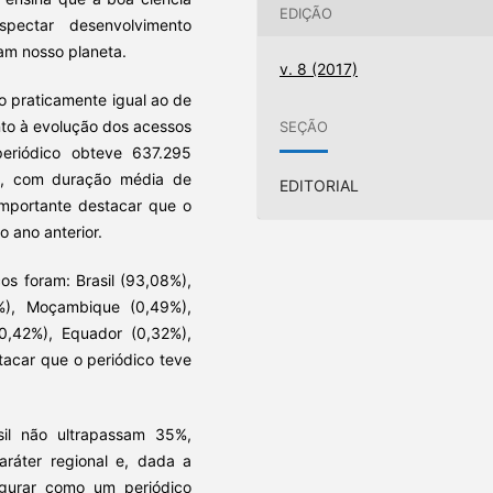
EDIÇÃO
spectar desenvolvimento
am nosso planeta.
v. 8 (2017)
o praticamente igual ao de
nto à evolução dos acessos
SEÇÃO
periódico obteve 637.295
%, com duração média de
EDITORIAL
importante destacar que o
 ano anterior.
os foram: Brasil (93,08%),
3%), Moçambique (0,49%),
0,42%), Equador (0,32%),
tacar que o periódico teve
il não ultrapassam 35%,
aráter regional e, dada a
igurar como um periódico