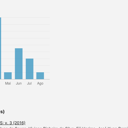
es)
: v. 3 (2016)