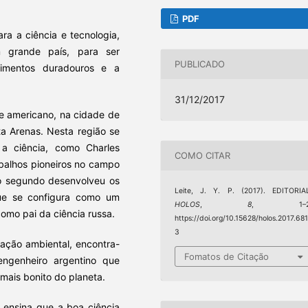
PDF
ra a ciência e tecnologia,
 grande país, para ser
PUBLICADO
stimentos duradouros e a
31/12/2017
nte americano, na cidade de
ta Arenas. Nesta região se
a ciência, como Charles
COMO CITAR
abalhos pioneiros no campo
 o segundo desenvolveu os
Leite, J. Y. P. (2017). EDITORIA
 que se configura como um
HOLOS
,
8
, 1–2
como pai da ciência russa.
https://doi.org/10.15628/holos.2017.68
3
vação ambiental, encontra-
Fomatos de Citação
ngenheiro argentino que
mais bonito do planeta.
ensina que a boa ciência