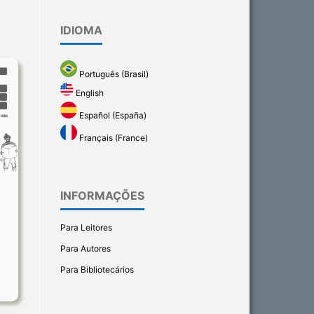
IDIOMA
Português (Brasil)
English
Español (España)
Français (France)
INFORMAÇÕES
Para Leitores
Para Autores
Para Bibliotecários