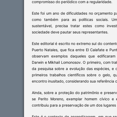
compromisso do periódico com a regularidade.
Este foi um ano de dificuldades no orçamento pa
como também para as políticas sociais. Um
sustentável, precisa tratar estes como inve
sociedade deve pautar seus representantes.
Este editorial é escrito no extremo sul do conte
Puerto Natales, que fica entre El Calafate e Pun
observam exemplos daqueles que edificaram 
Darwin e Mikhail Lomonosov. O primeiro, com tr
da pesquisa sobre a evolução das espécies, e
primeiros trabalhos científicos sobre o gelo,
encontro inusitado, considerando sua referência 
Ainda, sobre a proteção do patrimônio e preser
se Perito Moreno, exemplar homem cívico e e
contribuiu para a preservação de um dos lugares 
Este é o contexto de aprendizagem em que se 