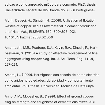
adiçao e como agregado miúdo para concreto. Ph.D. thesis,
Universidade Federal do Rio Grande do Sul (in Portuguese).
Alp, I., Deveci, H., Süngün, H. (2008). Utilization of flotation
wastes of copper slag as raw material in cement production.
J. of Haz. Mat., ELSEVIER, 159, 390-395, DOI:
10.1016/j.jhazmat.2008.02.056
Amarnaath, M.R., Pradeep, S.J., Kavin, R.A., Dinesh, P., Hari-
baskaran, S. (2015) A study on effective replacement of fine
aggregate using copper slag. Int. J. Sci. Tech. Eng. 1 (10),
227-231.
Amaral, L., (1999). Hormigones con escoria de horno eléctrico
como áridos: propiedades, durabilidad y comportamiento
ambiental. Ph.D. thesis, Universidad Técnica de Catalunya.
Ariño, A.M., Mobasher, B., (1999). Effect of ground copper
slag on strength and toughness of cementitious mixes. ACI