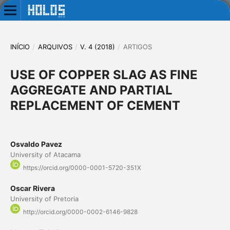
INÍCIO
/
ARQUIVOS
/
V. 4 (2018)
/
ARTIGOS
USE OF COPPER SLAG AS FINE
AGGREGATE AND PARTIAL
REPLACEMENT OF CEMENT
Osvaldo Pavez
University of Atacama
https://orcid.org/0000-0001-5720-351X
Oscar Rivera
University of Pretoria
http://orcid.org/0000-0002-6146-9828