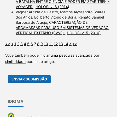
A BATALHA ENTRE CIÊNCIA E PODER EM STAR TREK –
VOYAGER
,
HOLOS: v. 6 (2014)
Vagner Arruda de Castro, Marcos Alyssandro Soares
dos Anjos, Edilberto Vitorio de Borja, Renato Samuel
Barbosa de Araújo,
CARACTERIZAÇÃO DE
ARGAMASSAS PARA USO EM SISTEMAS DE VEDAÇÃO
VERTICAL EXTERNO (SVVE)
,
HOLOS: v. 5 (2010)
<<
<
1
2
3
4
5
6
7
8
9
10
11
12
13
14
>
>>
Você também pode
iniciar uma pesquisa avançada por
similaridade
para este artigo.
ENVIAR SUBMISSÃO
IDIOMA