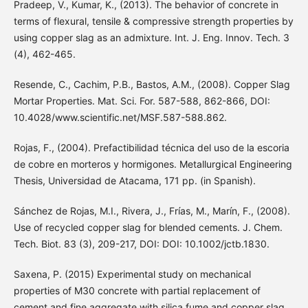
Pradeep, V., Kumar, K., (2013). The behavior of concrete in
terms of flexural, tensile & compressive strength properties by
using copper slag as an admixture. Int. J. Eng. Innov. Tech. 3
(4), 462-465.
Resende, C., Cachim, P.B., Bastos, A.M., (2008). Copper Slag
Mortar Properties. Mat. Sci. For. 587-588, 862-866, DOI:
10.4028/www.scientific.net/MSF.587-588.862.
Rojas, F., (2004). Prefactibilidad técnica del uso de la escoria
de cobre en morteros y hormigones. Metallurgical Engineering
Thesis, Universidad de Atacama, 171 pp. (in Spanish).
Sánchez de Rojas, M.I., Rivera, J., Frías, M., Marín, F., (2008).
Use of recycled copper slag for blended cements. J. Chem.
Tech. Biot. 83 (3), 209-217, DOI: DOI: 10.1002/jctb.1830.
Saxena, P. (2015) Experimental study on mechanical
properties of M30 concrete with partial replacement of
cement and fine aggregate with silica fume and copper slag.