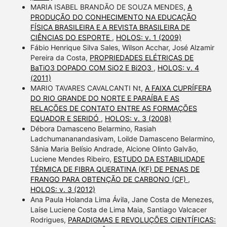
MARIA ISABEL BRANDÃO DE SOUZA MENDES,
A
PRODUÇÃO DO CONHECIMENTO NA EDUCAÇÃO
FÍSICA BRASILEIRA E A REVISTA BRASILEIRA DE
CIÊNCIAS DO ESPORTE
,
HOLOS: v. 1 (2009)
Fábio Henrique Silva Sales, Wilson Acchar, José Alzamir
Pereira da Costa,
PROPRIEDADES ELÉTRICAS DE
BaTiO3 DOPADO COM SiO2 E Bi2O3
,
HOLOS: v. 4
(2011)
MARIO TAVARES CAVALCANTI Nt,
A FAIXA CUPRÍFERA
DO RIO GRANDE DO NORTE E PARAÍBA E AS
RELAÇÕES DE CONTATO ENTRE AS FORMAÇÕES
EQUADOR E SERIDÓ
,
HOLOS: v. 3 (2008)
Débora Damasceno Belarmino, Rasiah
Ladchumananandasivam, Loilde Damasceno Belarmino,
Sânia Maria Belísio Andrade, Alcione Olinto Galvão,
Luciene Mendes Ribeiro,
ESTUDO DA ESTABILIDADE
TÉRMICA DE FIBRA QUERATINA (KF) DE PENAS DE
FRANGO PARA OBTENÇÃO DE CARBONO (CF)
,
HOLOS: v. 3 (2012)
Ana Paula Holanda Lima Ávila, Jane Costa de Menezes,
Laíse Luciene Costa de Lima Maia, Santiago Valcacer
Rodrigues,
PARADIGMAS E REVOLUÇÕES CIENTÍFICAS: