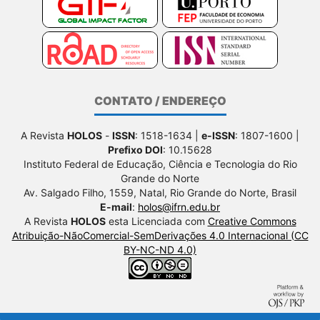
CONTATO / ENDEREÇO
A Revista
HOLOS
-
ISSN
: 1518-1634 |
e-ISSN
: 1807-1600 |
Prefixo DOI
: 10.15628
Instituto Federal de Educação, Ciência e Tecnologia do Rio
Grande do Norte
Av. Salgado Filho, 1559, Natal, Rio Grande do Norte, Brasil
E-mail
:
holos@ifrn.edu.br
A Revista
HOLOS
esta Licenciada com
Creative Commons
Atribuição-NãoComercial-SemDerivações 4.0 Internacional (CC
BY-NC-ND 4.0)