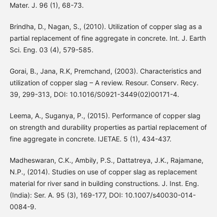
Mater. J. 96 (1), 68-73.
Brindha, D., Nagan, S., (2010). Utilization of copper slag as a
partial replacement of fine aggregate in concrete. Int. J. Earth
Sci. Eng. 03 (4), 579-585.
Gorai, B., Jana, R.K, Premchand, (2003). Characteristics and
utilization of copper slag – A review. Resour. Conserv. Recy.
39, 299-313, DOI: 10.1016/S0921-3449(02)00171-4.
Leema, A., Suganya, P., (2015). Performance of copper slag
on strength and durability properties as partial replacement of
fine aggregate in concrete. IJETAE. 5 (1), 434-437.
Madheswaran, C.K., Ambily, P.S., Dattatreya, J.K., Rajamane,
N.P., (2014). Studies on use of copper slag as replacement
material for river sand in building constructions. J. Inst. Eng.
(India): Ser. A. 95 (3), 169-177, DOI: 10.1007/s40030-014-
0084-9.