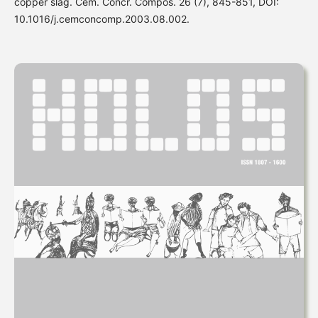
copper slag. Cem. Concr. Compos. 26 (7), 845-851, DOI:
10.1016/j.cemconcomp.2003.08.002.