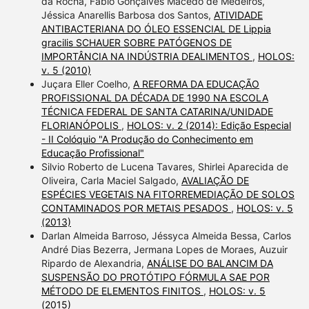
da Rocha, Fábio Gonçalves Macêdo de Medeiros,
Jéssica Anarellis Barbosa dos Santos,
ATIVIDADE
ANTIBACTERIANA DO ÓLEO ESSENCIAL DE Lippia
gracilis SCHAUER SOBRE PATÓGENOS DE
IMPORTÂNCIA NA INDÚSTRIA DEALIMENTOS
,
HOLOS:
v. 5 (2010)
Juçara Eller Coelho,
A REFORMA DA EDUCAÇÃO
PROFISSIONAL DA DÉCADA DE 1990 NA ESCOLA
TÉCNICA FEDERAL DE SANTA CATARINA/UNIDADE
FLORIANÓPOLIS
,
HOLOS: v. 2 (2014): Edição Especial
- II Colóquio "A Produção do Conhecimento em
Educação Profissional"
Silvio Roberto de Lucena Tavares, Shirlei Aparecida de
Oliveira, Carla Maciel Salgado,
AVALIAÇÃO DE
ESPÉCIES VEGETAIS NA FITORREMEDIAÇÃO DE SOLOS
CONTAMINADOS POR METAIS PESADOS
,
HOLOS: v. 5
(2013)
Darlan Almeida Barroso, Jéssyca Almeida Bessa, Carlos
André Dias Bezerra, Jermana Lopes de Moraes, Auzuir
Ripardo de Alexandria,
ANÁLISE DO BALANCIM DA
SUSPENSÃO DO PROTÓTIPO FÓRMULA SAE POR
MÉTODO DE ELEMENTOS FINITOS
,
HOLOS: v. 5
(2015)