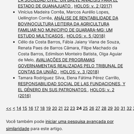
ESTADO DE GUANAJUATO
,
HOLOS: v. 2 (2017)
Vinícius Madeira Corrêa, Marcos Aurélio Lopes,
Uellington Corrêa,
ANÁLISE DE RENTABILIDADE DA
BOVINOCULTURA LEITEIRA DA AGRICULTURA
FAMILIAR NO MUNICIPIO DE GUARARA-MG: UM
ESTUDO MULTICASOS
,
HOLOS: v. 5 (2018)
Célio da Costa Barros, Fábia Jaiany Viana de Souza,
Renata Paes de Barros Câmara, Filipe Machado da
Costa Barros, Edimilson Monteiro Batista, Olga Aguiar
de Melo,
AVALIAÇÕES DE PROGRAMAS
GOVERNAMENTAIS REALIZADAS PELO TRIBUNAL DE
CONTAS DA UNIÃO
,
HOLOS: v. 3 (2018)
Tamara Rodríguez Silva, Elena Fátima Pérez Carrillo,
RESPONSABILIDAD SOCIAL DE LAS FUNDACIONES, Y
EL GÉNERO EN SUS PATRONATOS
,
HOLOS: v. 2
(2016)
<<
<
14
15
16
17
18
19
20
21
22
23
24
25
26
27
28
29
30
31
32
Você também pode
iniciar uma pesquisa avançada por
similaridade
para este artigo.