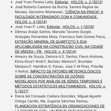
José Yvan Pereira Leite,
Editorial
,
HOLOS: v. 2 (2013)
José Roberto Caetano da Rocha, Sandra Regina de
Moraes, Geronimo Wisniewski,
“CIÊNCIA NA PRAÇA”: A
FACULDADE INTERAGINDO COM A COMUNIDADE
,
HOLOS: v. 4 (2014)
José Yvan P. Leite,
Editorial
,
HOLOS: v. 1 (2016)
Dênnys Araújo Santos, Marcelo Tavares Gurgel,
Andygley Fernandes Mota, Francisco Ítalo Gomes Paiva,
EXTRAÇÃO MINERAL DE QUARTZITO E SUA
APLICABILIDADE NA CONSTRUÇÃO CIVIL NA CIDADE
DE VÁRZEA – PB
,
HOLOS: v. 4 (2014)
Amaury de Souza, Debora A.S. Santos, Flavio Aristone,
Elvira Kova?-Andri?, Berislav Markovi?, Brunislav
Matasovi?, Hamilton G. Pavao, Jose C M Pires, Priscilla
V Ikefuti,
IMPACTO DE FATORES METEOROLÓGICOS
SOBRE AS CONCENTRAÇÕES DE OZÔNIO
MODELADOS POR ANÁLISE DE SÉRIES TEMPORAIS E
MÉTODOS ESTATÍSTICOS MULTIVARIADOS
,
HOLOS: v.
5 (2017)
Diana del Consuelo Caldera González, Miguel Agustín
Ortega Carrillo, Ma. Eugenia Sánchez Ramos,
PLANEACIÓN ESTRATÉGICA EN ORGANIZACIONES DE
LA SOCIEDAD CIVIL. UN BREVE ANÁLISIS PARA EL