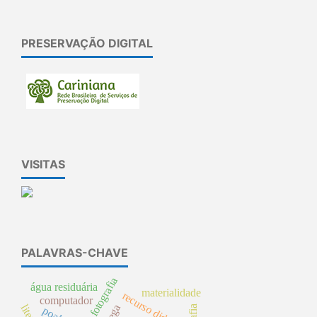
PRESERVAÇÃO DIGITAL
VISITAS
PALAVRAS-CHAVE
fotografia
água residuária
materialidade
recurso didático
computador
poa’s