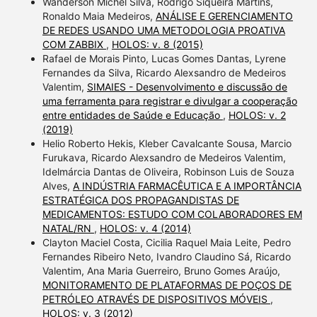
Wanderson Michel Silva, Rodrigo Siqueira Martins,
Ronaldo Maia Medeiros,
ANÁLISE E GERENCIAMENTO
DE REDES USANDO UMA METODOLOGIA PROATIVA
COM ZABBIX
,
HOLOS: v. 8 (2015)
Rafael de Morais Pinto, Lucas Gomes Dantas, Lyrene
Fernandes da Silva, Ricardo Alexsandro de Medeiros
Valentim,
SIMAIES - Desenvolvimento e discussão de
uma ferramenta para registrar e divulgar a cooperação
entre entidades de Saúde e Educação
,
HOLOS: v. 2
(2019)
Helio Roberto Hekis, Kleber Cavalcante Sousa, Marcio
Furukava, Ricardo Alexsandro de Medeiros Valentim,
Idelmárcia Dantas de Oliveira, Robinson Luis de Souza
Alves,
A INDÚSTRIA FARMACÊUTICA E A IMPORTÂNCIA
ESTRATÉGICA DOS PROPAGANDISTAS DE
MEDICAMENTOS: ESTUDO COM COLABORADORES EM
NATAL/RN
,
HOLOS: v. 4 (2014)
Clayton Maciel Costa, Cicilia Raquel Maia Leite, Pedro
Fernandes Ribeiro Neto, Ivandro Claudino Sá, Ricardo
Valentim, Ana Maria Guerreiro, Bruno Gomes Araújo,
MONITORAMENTO DE PLATAFORMAS DE POÇOS DE
PETRÓLEO ATRAVÉS DE DISPOSITIVOS MÓVEIS
,
HOLOS: v. 3 (2012)