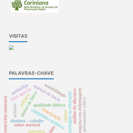
VISITAS
PALAVRAS-CHAVE
sensibilidade
melitofilia
manejo de bacia
flora apícola
pesquisa em enfermagem
análise do discurso
ensino de física
tecnologias na educação
pol[itica
crenicichla menezesi
pensamento crítico
qualidade hídrica
arduino
sinterização
compósito cerâmico
zigbee
alumina – cobalto
saber sensível
zabbix
iramuteq.