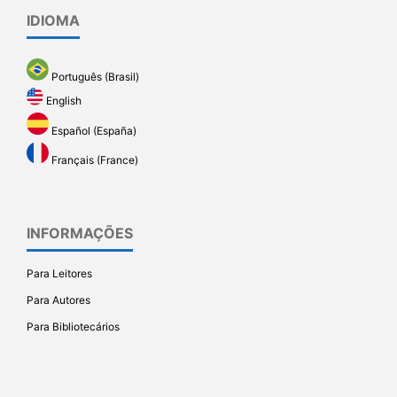
IDIOMA
Português (Brasil)
English
Español (España)
Français (France)
INFORMAÇÕES
Para Leitores
Para Autores
Para Bibliotecários