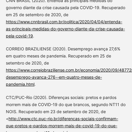
CNN BRASIL (2020). Entenda as principais medidas do
governo diante da crise causada pela COVID-19. Recuperado
em 25 de setembro de 2020, de
https://www.cnnbrasil.com.br/politica/2020/04/04/entenda-
as-principais-medidas-do-governo-diante-da-crise-causada-
pela-covid-19
.
CORREIO BRAZILIENSE (2020). Desemprego avança 27,6%
em quatro meses de pandemia. Recuperado em 25 de
setembro de 2020, de
https://www.correiobraziliense.com.br/economia/2020/09/4877
desemprego-avanca-276--em-quatro-meses-de-
pandemia.html
.
CTC/PUC-Rio (2020). Diferenças sociais: pretos e pardos
morrem mais de COVID-19 do que brancos, segundo NT11 do
NOIS. Recuperado em 23 de setembro de 2020, de
<
http://www.ctc.puc-rio.br/diferencas-sociais-confirmam-
que-pretos-e-pardos-morrem-mais-de-covid-19-do-que-