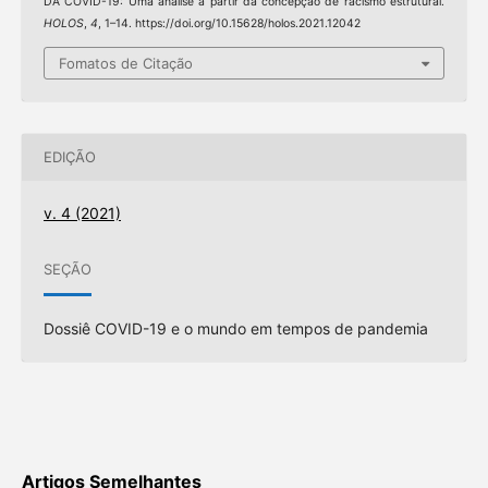
DA COVID-19: Uma análise a partir da concepção de racismo estrutural.
HOLOS
,
4
, 1–14. https://doi.org/10.15628/holos.2021.12042
Fomatos de Citação
EDIÇÃO
v. 4 (2021)
SEÇÃO
Dossiê COVID-19 e o mundo em tempos de pandemia
Artigos Semelhantes