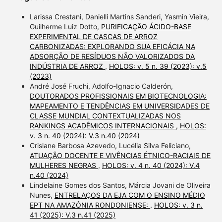
Larissa Crestani, Danielli Martins Sanderi, Yasmin Vieira,
Guilherme Luiz Dotto,
PURIFICAÇÃO ÁCIDO-BASE
EXPERIMENTAL DE CASCAS DE ARROZ
CARBONIZADAS: EXPLORANDO SUA EFICÁCIA NA
ADSORÇÃO DE RESÍDUOS NÃO VALORIZADOS DA
INDÚSTRIA DE ARROZ
,
HOLOS: v. 5 n. 39 (2023): v.5
(2023)
André José Fruchi, Adolfo-Ignacio Calderón,
DOUTORADOS PROFISSIONAIS EM BIOTECNOLOGIA:
MAPEAMENTO E TENDÊNCIAS EM UNIVERSIDADES DE
CLASSE MUNDIAL CONTEXTUALIZADAS NOS
RANKINGS ACADÊMICOS INTERNACIONAIS
,
HOLOS:
v. 3 n. 40 (2024): V.3 n.40 (2024)
Crislane Barbosa Azevedo, Lucélia Silva Feliciano,
ATUAÇÃO DOCENTE E VIVÊNCIAS ÉTNICO-RACIAIS DE
MULHERES NEGRAS
,
HOLOS: v. 4 n. 40 (2024): V.4
n.40 (2024)
Lindelaine Gomes dos Santos, Márcia Jovani de Oliveira
Nunes,
ENTRELAÇOS DA EJA COM O ENSINO MÉDIO
EPT NA AMAZÔNIA RONDONIENSE:
,
HOLOS: v. 3 n.
41 (2025): V.3 n.41 (2025)