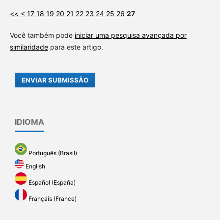
<<
<
17
18
19
20
21
22
23
24
25
26
27
Você também pode
iniciar uma pesquisa avançada por
similaridade
para este artigo.
ENVIAR SUBMISSÃO
IDIOMA
Português (Brasil)
English
Español (España)
Français (France)