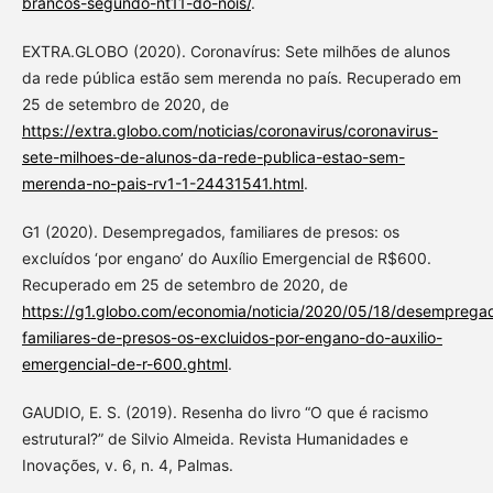
brancos-segundo-nt11-do-nois/
.
EXTRA.GLOBO (2020). Coronavírus: Sete milhões de alunos
da rede pública estão sem merenda no país. Recuperado em
25 de setembro de 2020, de
https://extra.globo.com/noticias/coronavirus/coronavirus-
sete-milhoes-de-alunos-da-rede-publica-estao-sem-
merenda-no-pais-rv1-1-24431541.html
.
G1 (2020). Desempregados, familiares de presos: os
excluídos ‘por engano’ do Auxílio Emergencial de R$600.
Recuperado em 25 de setembro de 2020, de
https://g1.globo.com/economia/noticia/2020/05/18/desemprega
familiares-de-presos-os-excluidos-por-engano-do-auxilio-
emergencial-de-r-600.ghtml
.
GAUDIO, E. S. (2019). Resenha do livro “O que é racismo
estrutural?” de Silvio Almeida. Revista Humanidades e
Inovações, v. 6, n. 4, Palmas.