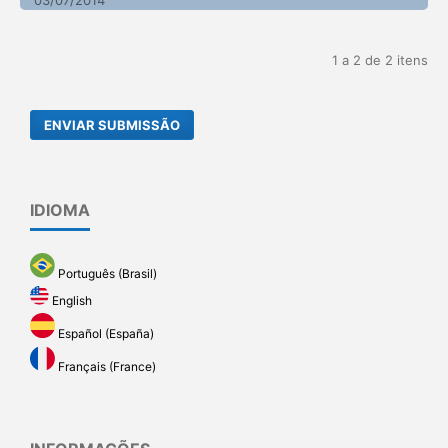
1 a 2 de 2 itens
ENVIAR SUBMISSÃO
IDIOMA
Português (Brasil)
English
Español (España)
Français (France)