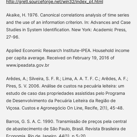
http://gretl.sourceforge.net/win32/index_pt.html
Akaike, H. 1976. Canonical correlations analysis of time series
and the use of an information criterion. In: Advances and Case
Studies in System Identification. New York: Academic Press,
27-96.
Applied Economic Research Institute-IPEA. Household income
per capita average. Received on February 19, 2016 of
www.ipeadata.gov.br
Arêdes, A.; Silveira, S. F. R.; Lima, A. A. T. F. C.; Arêdes, A. F.;
Pires, S. V. 2006. Análise de custos na pecuária leiteira: um
estudo de caso das propriedades assistidas pelo Programa
de Desenvolvimento da Pecuária Leiteira da Região de
Viçosa. Custos e Agronegócio On Line, Recife, 2(1), 45-48.
Barros, G. S. A. C. 1990. Transmissão de preços pela central
de abastecimento de São Paulo, Brasil. Revista Brasileira de
Economia, Rio de Janeiro, 44(1), p.5-20.