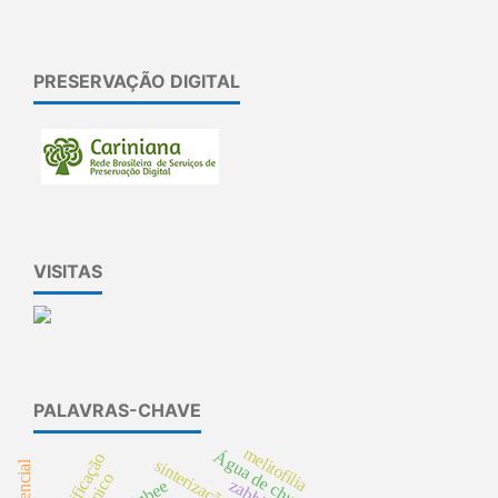
PRESERVAÇÃO DIGITAL
VISITAS
PALAVRAS-CHAVE
melitofilia
Água de chuva
sinterização
zabbix
zigbee