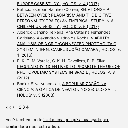
EUROPE CASE STUDY
,
HOLOS: v. 4 (2017)
Patricio Esteban Ramírez-Correa,
RELATIONSHIP
BETWEEN CYBER PLAGIARISM AND THE BIG FIVE
PERSONALITY TRAITS: AN EMPIRICAL STUDY IN A
CHILEAN UNIVERSITY
,
HOLOS: v. 5 (2017)
Albérico Canário Teixeira, Ana Catarina Fernandes
Coriolano, Alexandro Vladno da Rocha,
VIABILITY
ANALYSIS OF A GRID-CONNECTED PHOTOVOLTAIC
SYSTEM IN IFRN, CAMPUS JOÃO CÂMARA
,
HOLOS: v.
1 (2016)
F. K. O. M. Varella, C. K. N. Cavaliero, E. P. Silva,
REGULATORY INCENTIVES TO PROMOTE THE USE OF
PHOTOVOLTAIC SYSTEMS IN BRAZIL
,
HOLOS: v. 3
(2012)
Boniek Silva Venceslau,
A POPULARIZAÇÃO NA
CIÊNCIA: A ÓPTICA DE NEWTON NO SÉCULO XVIII
,
HOLOS: v. 3 (2008)
<<
<
1
2
3
4
Você também pode
iniciar uma pesquisa avançada por
similaridade
para este artigo.