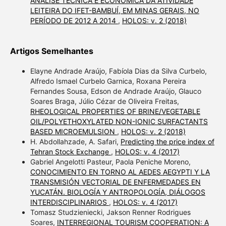
ANÁLISE TÉCNICA E ECONÔMICA DA ATIVIDADE
LEITEIRA DO IFET-BAMBUÍ, EM MINAS GERAIS, NO
PERÍODO DE 2012 A 2014
,
HOLOS: v. 2 (2018)
Artigos Semelhantes
Elayne Andrade Araújo, Fabíola Dias da Silva Curbelo,
Alfredo Ismael Curbelo Garnica, Roxana Pereira
Fernandes Sousa, Edson de Andrade Araújo, Glauco
Soares Braga, Júlio Cézar de Oliveira Freitas,
RHEOLOGICAL PROPERTIES OF BRINE/VEGETABLE
OIL/POLYETHOXYLATED NON-IONIC SURFACTANTS
BASED MICROEMULSION
,
HOLOS: v. 2 (2018)
H. Abdollahzade, A. Safari,
Predicting the price index of
Tehran Stock Exchange
,
HOLOS: v. 4 (2017)
Gabriel Angelotti Pasteur, Paola Peniche Moreno,
CONOCIMIENTO EN TORNO AL AEDES AEGYPTI Y LA
TRANSMISIÓN VECTORIAL DE ENFERMEDADES EN
YUCATÁN. BIOLOGÍA Y ANTROPOLOGÍA, DIÁLOGOS
INTERDISCIPLINARIOS
,
HOLOS: v. 4 (2017)
Tomasz Studzieniecki, Jakson Renner Rodrigues
Soares,
INTERREGIONAL TOURISM COOPERATION: A