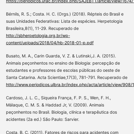
https://periodicos.ufac.br/index.php/SAJEBTT/article/view/1674
Bérnils, R. S.; Costa. H. C. (Orgs.) (2018). Répteis do Brasil e
suas Unidades Federativas: Lista de espécies. Herpetologia
Brasileira,8(1), 11-29. Recuperado de
http://sbherpetologia.org.br/wp-
content/uploads/2018/04/hb-2018-01-p.pdf
Busato, M. A., Carin Guarda, V. Z. & Lutinski,J. A. (2015).
Animais peçonhentos no ensino de Biologia: percepção de
estudantes e professores de escolas públicas do oeste de
Santa Catarina. Acta Scientiae,17(3), 781-791. Recuperado de
http://www.periodicos.ulbra.br/index.php/acta/article/view/908/
Cardoso, J. L. C., Siqueira França, F. P. S., Wen, F. H.,
Málaque, C. M. S. & Haddad Jr, V. (2009). Animais
peçonhentos no Brasil. Biologia, clínica e terapêutica dos
acidentes (2a ed.) São Paulo: Sarvier.
Costa, B. C. (2011). Fatores de riscos para acidentes com