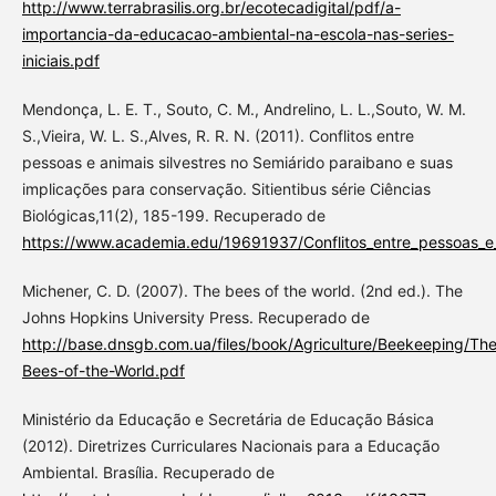
http://www.terrabrasilis.org.br/ecotecadigital/pdf/a-
importancia-da-educacao-ambiental-na-escola-nas-series-
iniciais.pdf
Mendonça, L. E. T., Souto, C. M., Andrelino, L. L.,Souto, W. M.
S.,Vieira, W. L. S.,Alves, R. R. N. (2011). Conflitos entre
pessoas e animais silvestres no Semiárido paraibano e suas
implicações para conservação. Sitientibus série Ciências
Biológicas,11(2), 185-199. Recuperado de
https://www.academia.edu/19691937/Conflitos_entre_pessoa
Michener, C. D. (2007). The bees of the world. (2nd ed.). The
Johns Hopkins University Press. Recuperado de
http://base.dnsgb.com.ua/files/book/Agriculture/Beekeeping/Th
Bees-of-the-World.pdf
Ministério da Educação e Secretária de Educação Básica
(2012). Diretrizes Curriculares Nacionais para a Educação
Ambiental. Brasília. Recuperado de