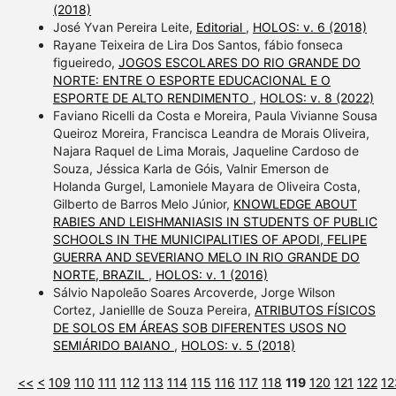
(2018)
José Yvan Pereira Leite,
Editorial
,
HOLOS: v. 6 (2018)
Rayane Teixeira de Lira Dos Santos, fábio fonseca
figueiredo,
JOGOS ESCOLARES DO RIO GRANDE DO
NORTE: ENTRE O ESPORTE EDUCACIONAL E O
ESPORTE DE ALTO RENDIMENTO
,
HOLOS: v. 8 (2022)
Faviano Ricelli da Costa e Moreira, Paula Vivianne Sousa
Queiroz Moreira, Francisca Leandra de Morais Oliveira,
Najara Raquel de Lima Morais, Jaqueline Cardoso de
Souza, Jéssica Karla de Góis, Valnir Emerson de
Holanda Gurgel, Lamoniele Mayara de Oliveira Costa,
Gilberto de Barros Melo Júnior,
KNOWLEDGE ABOUT
RABIES AND LEISHMANIASIS IN STUDENTS OF PUBLIC
SCHOOLS IN THE MUNICIPALITIES OF APODI, FELIPE
GUERRA AND SEVERIANO MELO IN RIO GRANDE DO
NORTE, BRAZIL
,
HOLOS: v. 1 (2016)
Sálvio Napoleão Soares Arcoverde, Jorge Wilson
Cortez, Janiellle de Souza Pereira,
ATRIBUTOS FÍSICOS
DE SOLOS EM ÁREAS SOB DIFERENTES USOS NO
SEMIÁRIDO BAIANO
,
HOLOS: v. 5 (2018)
<<
<
109
110
111
112
113
114
115
116
117
118
119
120
121
122
12