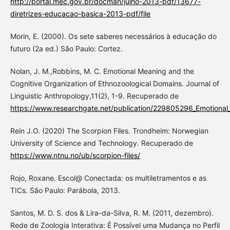
http://portal.mec.gov.br/docman/julho-2013-pdf/13677-
diretrizes-educacao-basica-2013-pdf/file
Morin, E. (2000). Os sete saberes necessários à educação do
futuro (2a ed.) São Paulo: Cortez.
Nolan, J. M.,Robbins, M. C. Emotional Meaning and the
Cognitive Organization of Ethnozoological Domains. Journal of
Linguistic Anthropology,11(2), 1-9. Recuperado de
https://www.researchgate.net/publication/229805296_Emotional
Rein J.O. (2020) The Scorpion Files. Trondheim: Norwegian
University of Science and Technology. Recuperado de
https://www.ntnu.no/ub/scorpion-files/
Rojo, Roxane. Escol@ Conectada: os multiletramentos e as
TICs. São Paulo: Parábola, 2013.
Santos, M. D. S. dos & Lira-da-Silva, R. M. (2011, dezembro).
Rede de Zoologia Interativa: É Possível uma Mudança no Perfil