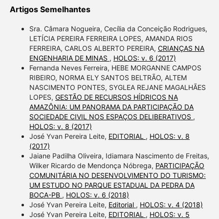
Artigos Semelhantes
Sra. Câmara Nogueira, Cecília da Conceição Rodrigues,
LETÍCIA PEREIRA FERREIRA LOPES, AMANDA RIOS
FERREIRA, CARLOS ALBERTO PEREIRA,
CRIANÇAS NA
ENGENHARIA DE MINAS
,
HOLOS: v. 6 (2017)
Fernanda Neves Ferreira, HEBE MORGANNE CAMPOS
RIBEIRO, NORMA ELY SANTOS BELTRÃO, ALTEM
NASCIMENTO PONTES, SYGLEA REJANE MAGALHÃES
LOPES,
GESTÃO DE RECURSOS HÍDRICOS NA
AMAZÔNIA: UM PANORAMA DA PARTICIPAÇÃO DA
SOCIEDADE CIVIL NOS ESPAÇOS DELIBERATIVOS
,
HOLOS: v. 8 (2017)
José Yvan Pereira Leite,
EDITORIAL
,
HOLOS: v. 8
(2017)
Jaiane Padilha Oliveira, Idiamara Nascimento de Freitas,
Wilker Ricardo de Mendonça Nóbrega,
PARTICIPAÇÃO
COMUNITÁRIA NO DESENVOLVIMENTO DO TURISMO:
UM ESTUDO NO PARQUE ESTADUAL DA PEDRA DA
BOCA-PB
,
HOLOS: v. 6 (2018)
José Yvan Pereira Leite,
Editorial
,
HOLOS: v. 4 (2018)
José Yvan Pereira Leite,
EDITORIAL
,
HOLOS: v. 5