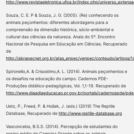
http://www.revistaeletronica.ufpa.br/index.php/universo_extensa
Souza, C. E. P & Souza, J. G. (2005). (Re) conhecendo os
animais peçonhentos: diferentes abordagens para a
compreensão da dimensão histórica, sócio-ambiental e
cultural das ciências da natureza. Anais do 5º. Encontro
Nacional de Pesquisa em Educação em Ciências. Recuperado
de
http://abrapecnet.org.br/atas_enpec/venpec/conteudo/artigos/1
Spironello,A. & Crisostimo,A. L. (2014). Animais peçonhentos e
os desafios na educação do campo. Cadernos PDE-
Produções didático-pedagógicas, Vol. 1,1-19. Recuperado de
http://www.diaadiaeducacao.pr.gov.br/portals/cadernospde/pde
Uetz, P., Freed, P. & Hošek, J. (eds.) (2019) The Reptile
Database, Recuperado de
http://www.reptile-database.org
Vasconcelos, B.S.S. (2014). Percepção de estudantes do
ensino médio de Campina Grande sobre os animais