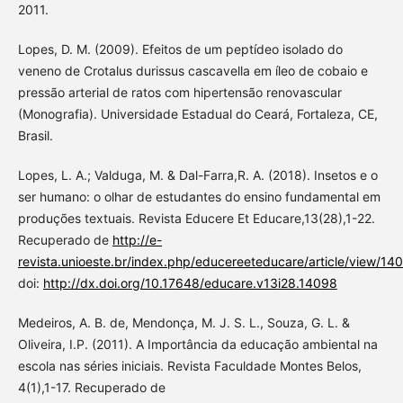
2011.
Lopes, D. M. (2009). Efeitos de um peptídeo isolado do
veneno de Crotalus durissus cascavella em íleo de cobaio e
pressão arterial de ratos com hipertensão renovascular
(Monografia). Universidade Estadual do Ceará, Fortaleza, CE,
Brasil.
Lopes, L. A.; Valduga, M. & Dal-Farra,R. A. (2018). Insetos e o
ser humano: o olhar de estudantes do ensino fundamental em
produções textuais. Revista Educere Et Educare,13(28),1-22.
Recuperado de
http://e-
revista.unioeste.br/index.php/educereeteducare/article/view/1
doi:
http://dx.doi.org/10.17648/educare.v13i28.14098
Medeiros, A. B. de, Mendonça, M. J. S. L., Souza, G. L. &
Oliveira, I.P. (2011). A Importância da educação ambiental na
escola nas séries iniciais. Revista Faculdade Montes Belos,
4(1),1-17. Recuperado de