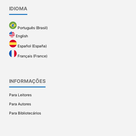
IDIOMA
Português (Brasil)
English
Español (España)
Français (France)
INFORMAÇÕES
Para Leitores
Para Autores
Para Bibliotecários