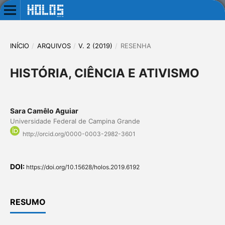
INÍCIO
/
ARQUIVOS
/
V. 2 (2019)
/
RESENHA
HISTÓRIA, CIÊNCIA E ATIVISMO
Sara Camêlo Aguiar
Universidade Federal de Campina Grande
http://orcid.org/0000-0003-2982-3601
DOI:
https://doi.org/10.15628/holos.2019.6192
RESUMO