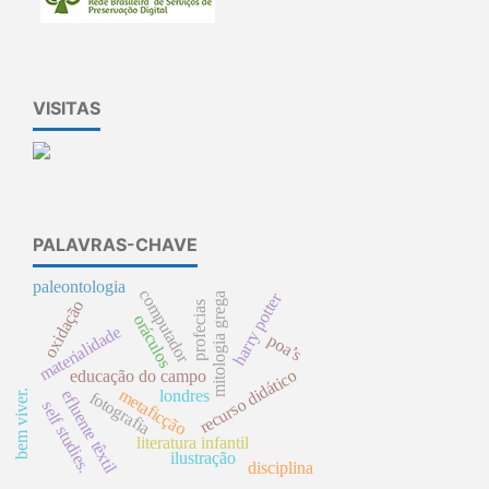
VISITAS
PALAVRAS-CHAVE
paleontologia
computador
harry potter
mitologia grega
oxidação
profecias
oráculos
materialidade
poa’s
recurso didático
educação do campo
metaficção
londres
efluente têxtil
bem viver.
fotografia
self studies.
literatura infantil
ilustração
disciplina