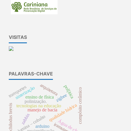
VISITAS
PALAVRAS-CHAVE
arquitetura
pol[itica
transportes
sinterização
compósito cerâmico
zigbee
ensino de física
polinização.
qualidade hídrica
prochilodus brevis
tecnologias na educação
manejo de bacia
zabbix
alumina – cobalto
Água de chuva
iramuteq.
arduino
ressignificação