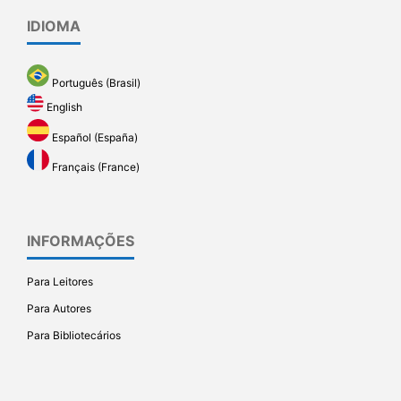
IDIOMA
Português (Brasil)
English
Español (España)
Français (France)
INFORMAÇÕES
Para Leitores
Para Autores
Para Bibliotecários