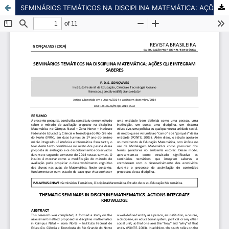
SEMINÁRIOS TEMÁTICOS NA DISCIPLINA MATEMÁTICA: AÇÕES QUE INTEGRAM SABERES