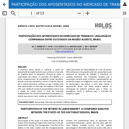
PARTICIPAÇÃO DOS APOSENTADOS NO MERCADO DE TRABALHO: UMA ANÁLISE COMPARADA ENTRE OS ESTADOS DA REGIÃO SUDESTE, BRASIL