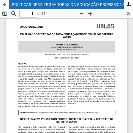
POLÍTICAS DESINTEGRADORAS DA EDUCAÇÃO PROFISSIONAL NO ESPÍRITO SANTO