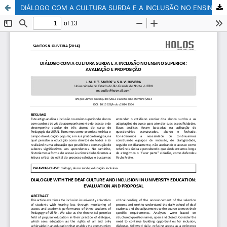
DIÁLOGO COM A CULTURA SURDA E A INCLUSÃO NO ENSINO SUPERIOR: AVALIAÇÃO E PROPOSIÇÃO