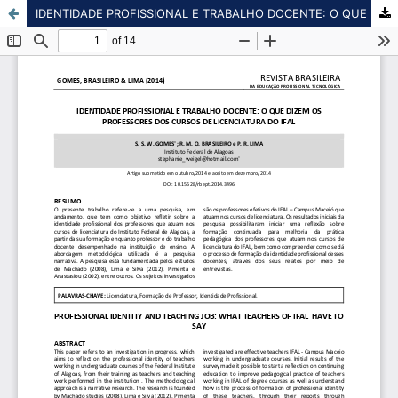
IDENTIDADE PROFISSIONAL E TRABALHO DOCENTE: O QUE DIZEM OS PROFESSORES DOS CURSOS DE LICENCIATURA DO IFAL