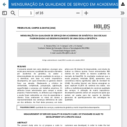
MENSURAÇÃO DA QUALIDADE DE SERVIÇO EM ACADEMIAS DE GINÁSTICA: DAS ESCALAS PADRONIZADAS AO DESENVOLVIMENTO DE UMA ESCALA ESPECÍFICA