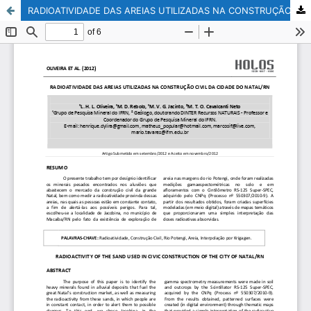
RADIOATIVIDADE DAS AREIAS UTILIZADAS NA CONSTRUÇÃO CIVIL DA CIDADE DO NATAL/RN