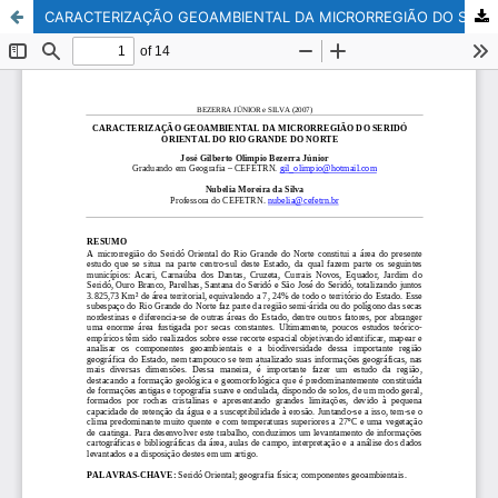
CARACTERIZAÇÃO GEOAMBIENTAL DA MICRORREGIÃO DO SERIDÓ ORIENTAL DO RIO GRANDE DO NORTE