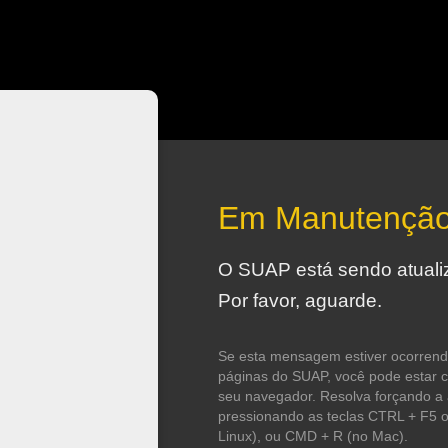
Em Manutençã
O SUAP está sendo atuali
Por favor, aguarde.
Se esta mensagem estiver ocorren
páginas do SUAP, você pode estar 
seu navegador. Resolva forçando a 
pressionando as teclas CTRL + F5
Linux), ou CMD + R (no Mac).