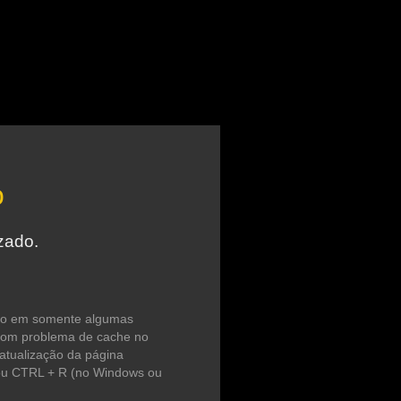
o
zado.
do em somente algumas
com problema de cache no
atualização da página
 ou CTRL + R (no Windows ou